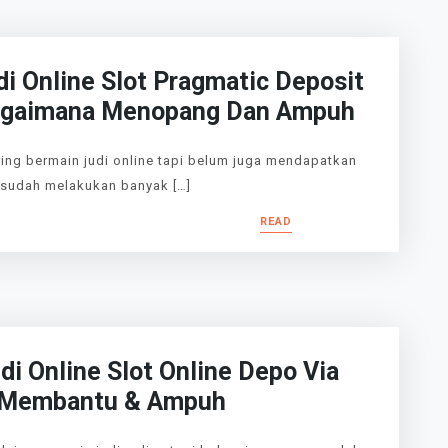
i Online Slot Pragmatic Deposit
Bagaimana Menopang Dan Ampuh
ing bermain judi online tapi belum juga mendapatkan
 sudah melakukan banyak […]
READ
i Online Slot Online Depo Via
 Membantu & Ampuh