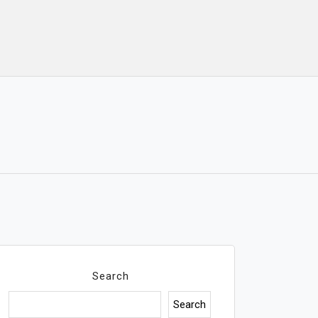
Search
Search