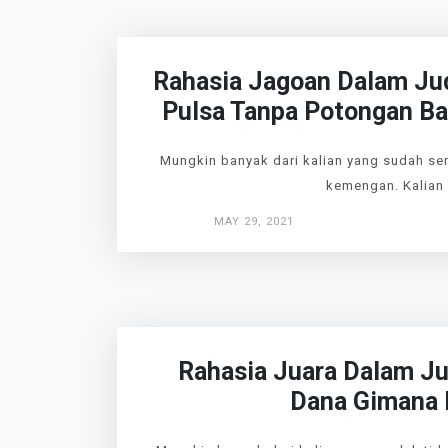
Rahasia Jagoan Dalam Jud
Pulsa Tanpa Potongan 
Mungkin banyak dari kalian yang sudah ser
kemengan. Kalian
MAY 29, 2021
Rahasia Juara Dalam Jud
Dana Gimana