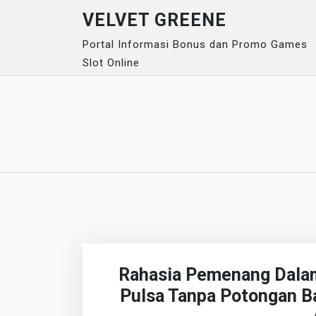
Skip
VELVET GREENE
to
Portal Informasi Bonus dan Promo Games
content
Slot Online
Rahasia Pemenang Dalam 
Pulsa Tanpa Potongan 