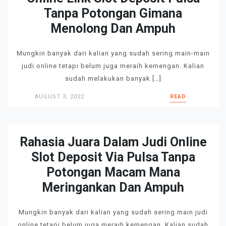
Tanpa Potongan Gimana
Menolong Dan Ampuh
Mungkin banyak dari kalian yang sudah sering main-main
judi online tetapi belum juga meraih kemengan. Kalian
sudah melakukan banyak […]
AUGUST 3, 2022
READ
Rahasia Juara Dalam Judi Online
Slot Deposit Via Pulsa Tanpa
Potongan Macam Mana
Meringankan Dan Ampuh
Mungkin banyak dari kalian yang sudah sering main judi
online tetapi belum juga meraih kemengan. Kalian sudah