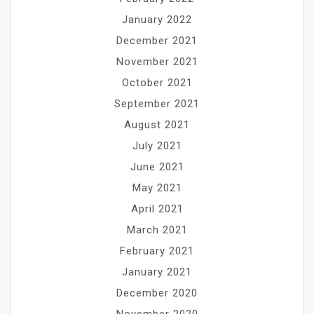
January 2022
December 2021
November 2021
October 2021
September 2021
August 2021
July 2021
June 2021
May 2021
April 2021
March 2021
February 2021
January 2021
December 2020