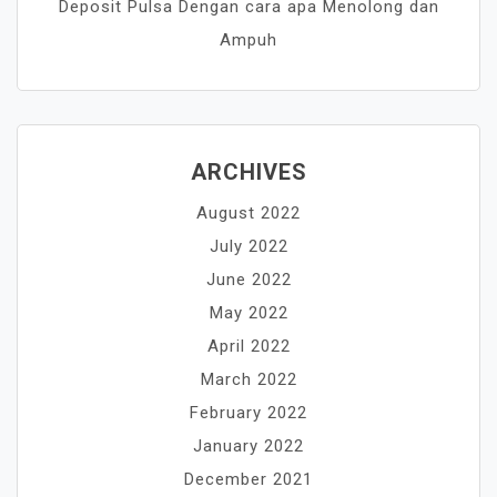
Deposit Pulsa Dengan cara apa Menolong dan
Ampuh
ARCHIVES
August 2022
July 2022
June 2022
May 2022
April 2022
March 2022
February 2022
January 2022
December 2021