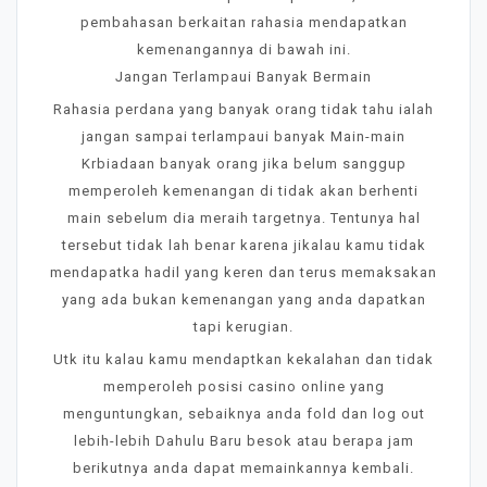
pembahasan berkaitan rahasia mendapatkan
kemenangannya di bawah ini.
Jangan Terlampaui Banyak Bermain
Rahasia perdana yang banyak orang tidak tahu ialah
jangan sampai terlampaui banyak Main-main
Krbiadaan banyak orang jika belum sanggup
memperoleh kemenangan di tidak akan berhenti
main sebelum dia meraih targetnya. Tentunya hal
tersebut tidak lah benar karena jikalau kamu tidak
mendapatka hadil yang keren dan terus memaksakan
yang ada bukan kemenangan yang anda dapatkan
tapi kerugian.
Utk itu kalau kamu mendaptkan kekalahan dan tidak
memperoleh posisi casino online yang
menguntungkan, sebaiknya anda fold dan log out
lebih-lebih Dahulu Baru besok atau berapa jam
berikutnya anda dapat memainkannya kembali.