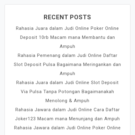
RECENT POSTS
Rahasia Juara dalam Judi Online Poker Online
Deposit 10rb Macam mana Membantu dan
Ampuh
Rahasia Pemenang dalam Judi Online Daftar
Slot Deposit Pulsa Bagaimana Meringankan dan
Ampuh
Rahasia Juara dalam Judi Online Slot Deposit
Via Pulsa Tanpa Potongan Bagaimanakah
Menolong & Ampuh
Rahasia Jawara dalam Judi Online Cara Daftar
Joker123 Macam mana Menunjang dan Ampuh
Rahasia Jawara dalam Judi Online Poker Online