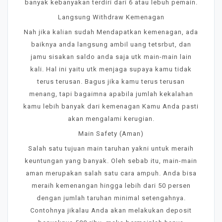
banyak kebanyakan terdiri dari 6 atau lebuh pemain.
Langsung Withdraw Kemenagan
Nah jika kalian sudah Mendapatkan kemenagan, ada
baiknya anda langsung ambil uang tetsrbut, dan
jamu sisakan saldo anda saja utk main-main lain
kali. Hal ini yaitu utk menjaga supaya kamu tidak
terus terusan. Bagus jika kamu terus terusan
menang, tapi bagaimna apabila jumlah kekalahan
kamu lebih banyak dari kemenagan Kamu Anda pasti
akan mengalami kerugian.
Main Safety (Aman)
Salah satu tujuan main taruhan yakni untuk meraih
keuntungan yang banyak. Oleh sebab itu, main-main
aman merupakan salah satu cara ampuh. Anda bisa
meraih kemenangan hingga lebih dari 50 persen
dengan jumlah taruhan minimal setengahnya.
Contohnya jikalau Anda akan melakukan deposit