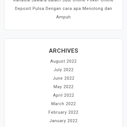
Deposit Pulsa Dengan cara apa Menolong dan
Ampuh
ARCHIVES
August 2022
July 2022
June 2022
May 2022
April 2022
March 2022
February 2022
January 2022