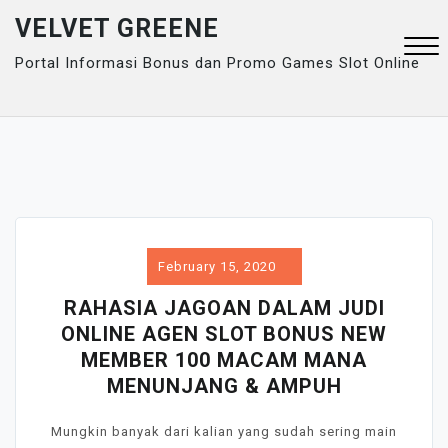
Skip
VELVET GREENE
to
Portal Informasi Bonus dan Promo Games Slot Online
content
Close
Menu
February 15, 2020
RAHASIA JAGOAN DALAM JUDI
ONLINE AGEN SLOT BONUS NEW
MEMBER 100 MACAM MANA
MENUNJANG & AMPUH
Mungkin banyak dari kalian yang sudah sering main