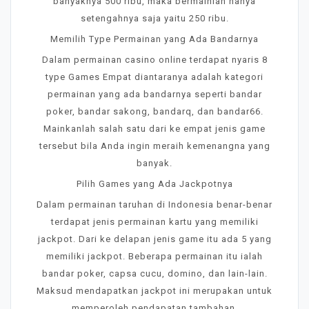
banyaknya 500 ribu, maka bermainlah hanya
setengahnya saja yaitu 250 ribu.
Memilih Type Permainan yang Ada Bandarnya
Dalam permainan casino online terdapat nyaris 8
type Games Empat diantaranya adalah kategori
permainan yang ada bandarnya seperti bandar
poker, bandar sakong, bandarq, dan bandar66.
Mainkanlah salah satu dari ke empat jenis game
tersebut bila Anda ingin meraih kemenangna yang
banyak.
Pilih Games yang Ada Jackpotnya
Dalam permainan taruhan di Indonesia benar-benar
terdapat jenis permainan kartu yang memiliki
jackpot. Dari ke delapan jenis game itu ada 5 yang
memiliki jackpot. Beberapa permainan itu ialah
bandar poker, capsa cucu, domino, dan lain-lain.
Maksud mendapatkan jackpot ini merupakan untuk
memperoleh pendapatan tambahan.