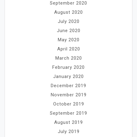
September 2020
August 2020
July 2020
June 2020
May 2020
April 2020
March 2020
February 2020
January 2020
December 2019
November 2019
October 2019
September 2019
August 2019
July 2019