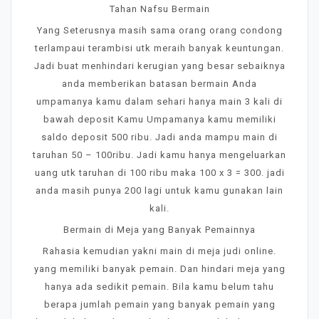
Tahan Nafsu Bermain
Yang Seterusnya masih sama orang orang condong
terlampaui terambisi utk meraih banyak keuntungan.
Jadi buat menhindari kerugian yang besar sebaiknya
anda memberikan batasan bermain Anda
umpamanya kamu dalam sehari hanya main 3 kali di
bawah deposit Kamu Umpamanya kamu memiliki
saldo deposit 500 ribu. Jadi anda mampu main di
taruhan 50 – 100ribu. Jadi kamu hanya mengeluarkan
uang utk taruhan di 100 ribu maka 100 x 3 = 300. jadi
anda masih punya 200 lagi untuk kamu gunakan lain
kali.
Bermain di Meja yang Banyak Pemainnya
Rahasia kemudian yakni main di meja judi online.
yang memiliki banyak pemain. Dan hindari meja yang
hanya ada sedikit pemain. Bila kamu belum tahu
berapa jumlah pemain yang banyak pemain yang