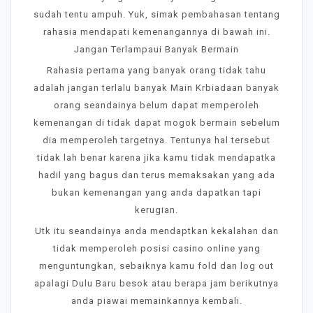
sudah tentu ampuh. Yuk, simak pembahasan tentang
rahasia mendapati kemenangannya di bawah ini.
Jangan Terlampaui Banyak Bermain
Rahasia pertama yang banyak orang tidak tahu
adalah jangan terlalu banyak Main Krbiadaan banyak
orang seandainya belum dapat memperoleh
kemenangan di tidak dapat mogok bermain sebelum
dia memperoleh targetnya. Tentunya hal tersebut
tidak lah benar karena jika kamu tidak mendapatka
hadil yang bagus dan terus memaksakan yang ada
bukan kemenangan yang anda dapatkan tapi
kerugian.
Utk itu seandainya anda mendaptkan kekalahan dan
tidak memperoleh posisi casino online yang
menguntungkan, sebaiknya kamu fold dan log out
apalagi Dulu Baru besok atau berapa jam berikutnya
anda piawai memainkannya kembali.