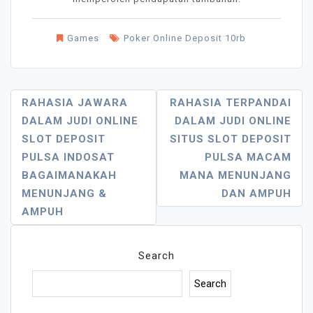
Games
Poker Online Deposit 10rb
Post
RAHASIA JAWARA
RAHASIA TERPANDAI
DALAM JUDI ONLINE
DALAM JUDI ONLINE
Navigation
SLOT DEPOSIT
SITUS SLOT DEPOSIT
PULSA INDOSAT
PULSA MACAM
BAGAIMANAKAH
MANA MENUNJANG
MENUNJANG &
DAN AMPUH
AMPUH
Search
Search