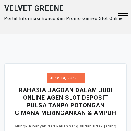
Skip
VELVET GREENE
to
Portal Informasi Bonus dan Promo Games Slot Online
content
Close
Menu
June 14, 2022
RAHASIA JAGOAN DALAM JUDI
ONLINE AGEN SLOT DEPOSIT
PULSA TANPA POTONGAN
GIMANA MERINGANKAN & AMPUH
Mungkin banyak dari kalian yang sudah tidak jarang