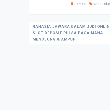
Games
Slot Joke
Post
RAHASIA JAWARA DALAM JUDI ONLIN
SLOT DEPOSIT PULSA BAGAIMANA
Navigation
MENOLONG & AMPUH