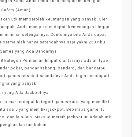
enagan Kamu Anda tentu akan mengalami kerugian.
 Safety (Aman)
pakan utk memperoleh keuntungan yang banyak. Oleh
ara ampuh. Anda mampu mendapati kemenangan hingga
han minimal setengahnya. Contohnya bila Anda dapat
 bermainlah hanya setengahnya saja yakni 250 ribu.
i Games yang Ada Bandarnya
 8 kategori Permainan Empat diantaranya adalah type
ndar poker, bandar sakong, bandarq, dan bandar66.
gori games tersebut seandainya Anda ingin mendapati
gna yang banyak.
nan yang Ada Jackpotnya
r-benar terdapat kategori games kartu yang memiliki
itu ada 5 yang memiliki jackpot. Beberapa game itu
, dan lain-lain. Maksud meraih jackpot ini adalah utk
penghasilan tambahan.