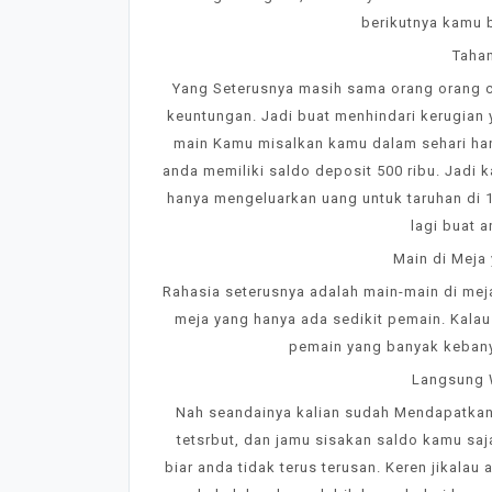
berikutnya kamu 
Taha
Yang Seterusnya masih sama orang orang c
keuntungan. Jadi buat menhindari kerugian
main Kamu misalkan kamu dalam sehari han
anda memiliki saldo deposit 500 ribu. Jadi 
hanya mengeluarkan uang untuk taruhan di 1
lagi buat a
Main di Meja
Rahasia seterusnya adalah main-main di meja
meja yang hanya ada sedikit pemain. Kala
pemain yang banyak kebanya
Langsung 
Nah seandainya kalian sudah Mendapatka
tetsrbut, dan jamu sisakan saldo kamu saja
biar anda tidak terus terusan. Keren jikala