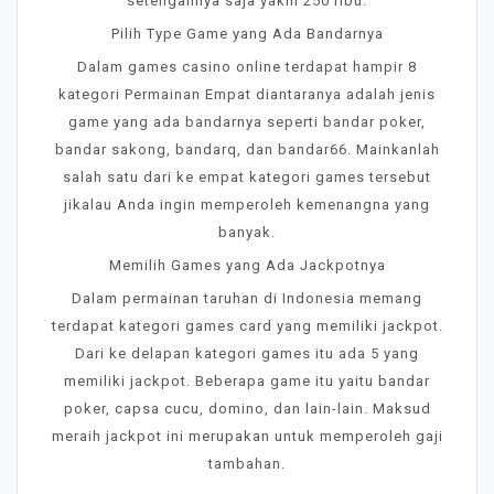
setengahnya saja yakni 250 ribu.
Pilih Type Game yang Ada Bandarnya
Dalam games casino online terdapat hampir 8
kategori Permainan Empat diantaranya adalah jenis
game yang ada bandarnya seperti bandar poker,
bandar sakong, bandarq, dan bandar66. Mainkanlah
salah satu dari ke empat kategori games tersebut
jikalau Anda ingin memperoleh kemenangna yang
banyak.
Memilih Games yang Ada Jackpotnya
Dalam permainan taruhan di Indonesia memang
terdapat kategori games card yang memiliki jackpot.
Dari ke delapan kategori games itu ada 5 yang
memiliki jackpot. Beberapa game itu yaitu bandar
poker, capsa cucu, domino, dan lain-lain. Maksud
meraih jackpot ini merupakan untuk memperoleh gaji
tambahan.