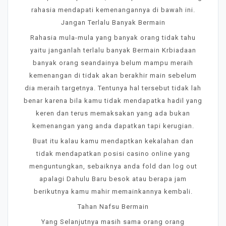
rahasia mendapati kemenangannya di bawah ini.
Jangan Terlalu Banyak Bermain
Rahasia mula-mula yang banyak orang tidak tahu
yaitu janganlah terlalu banyak Bermain Krbiadaan
banyak orang seandainya belum mampu meraih
kemenangan di tidak akan berakhir main sebelum
dia meraih targetnya. Tentunya hal tersebut tidak lah
benar karena bila kamu tidak mendapatka hadil yang
keren dan terus memaksakan yang ada bukan
kemenangan yang anda dapatkan tapi kerugian.
Buat itu kalau kamu mendaptkan kekalahan dan
tidak mendapatkan posisi casino online yang
menguntungkan, sebaiknya anda fold dan log out
apalagi Dahulu Baru besok atau berapa jam
berikutnya kamu mahir memainkannya kembali.
Tahan Nafsu Bermain
Yang Selanjutnya masih sama orang orang