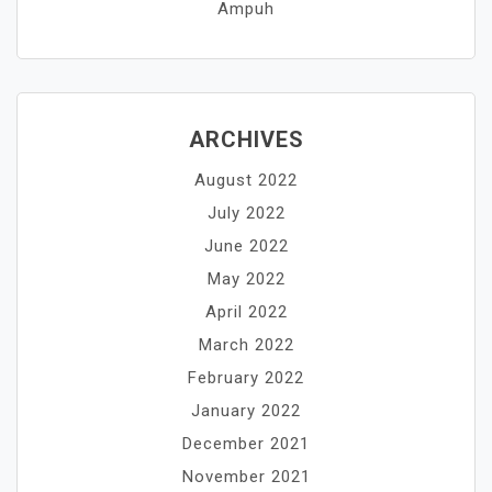
Ampuh
ARCHIVES
August 2022
July 2022
June 2022
May 2022
April 2022
March 2022
February 2022
January 2022
December 2021
November 2021