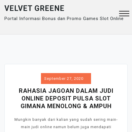
Skip
VELVET GREENE
to
Portal Informasi Bonus dan Promo Games Slot Online
content
Close
Menu
September 27, 2020
RAHASIA JAGOAN DALAM JUDI
ONLINE DEPOSIT PULSA SLOT
GIMANA MENOLONG & AMPUH
Mungkin banyak dari kalian yang sudah sering main-
main judi online namun belum juga mendapati