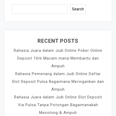
Search
RECENT POSTS
Rahasia Juara dalam Judi Online Poker Online
Deposit 10rb Macam mana Membantu dan
Ampuh
Rahasia Pemenang dalam Judi Online Daftar
Slot Deposit Pulsa Bagaimana Meringankan dan
Ampuh
Rahasia Juara dalam Judi Online Slot Deposit
Via Pulsa Tanpa Potongan Bagaimanakah
Menolong & Ampuh