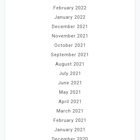
February 2022
January 2022
December 2021
November 2021
October 2021
September 2021
August 2021
July 2021
June 2021
May 2021
April 2021
March 2021
February 2021
January 2021
December 2020