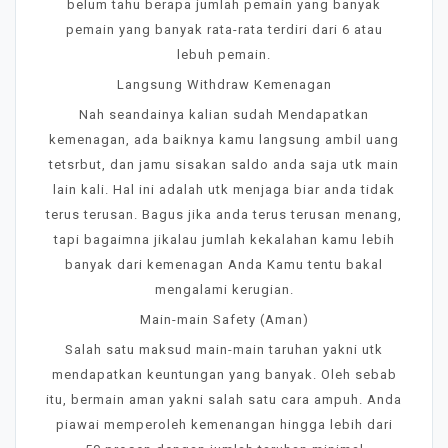
belum tahu berapa jumlah pemain yang banyak
pemain yang banyak rata-rata terdiri dari 6 atau
lebuh pemain.
Langsung Withdraw Kemenagan
Nah seandainya kalian sudah Mendapatkan
kemenagan, ada baiknya kamu langsung ambil uang
tetsrbut, dan jamu sisakan saldo anda saja utk main
lain kali. Hal ini adalah utk menjaga biar anda tidak
terus terusan. Bagus jika anda terus terusan menang,
tapi bagaimna jikalau jumlah kekalahan kamu lebih
banyak dari kemenagan Anda Kamu tentu bakal
mengalami kerugian.
Main-main Safety (Aman)
Salah satu maksud main-main taruhan yakni utk
mendapatkan keuntungan yang banyak. Oleh sebab
itu, bermain aman yakni salah satu cara ampuh. Anda
piawai memperoleh kemenangan hingga lebih dari