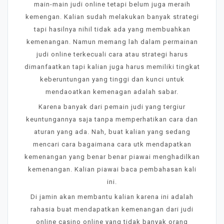
main-main judi online tetapi belum juga meraih
kemengan. Kalian sudah melakukan banyak strategi
tapi hasilnya nihil tidak ada yang membuahkan
kemenangan. Namun memang lah dalam permainan
judi online terkecuali cara atau strategi harus
dimanfaatkan tapi kalian juga harus memiliki tingkat
keberuntungan yang tinggi dan kunci untuk
mendaoatkan kemenagan adalah sabar.
Karena banyak dari pemain judi yang tergiur
keuntungannya saja tanpa memperhatikan cara dan
aturan yang ada. Nah, buat kalian yang sedang
mencari cara bagaimana cara utk mendapatkan
kemenangan yang benar benar piawai menghadilkan
kemenangan. Kalian piawai baca pembahasan kali
ini.
Di jamin akan membantu kalian karena ini adalah
rahasia buat mendapatkan kemenangan dari judi
online casino online yang tidak banyak orang