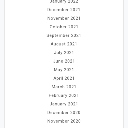
January 2022
December 2021
November 2021
October 2021
September 2021
August 2021
July 2021
June 2021
May 2021
April 2021
March 2021
February 2021
January 2021
December 2020
November 2020