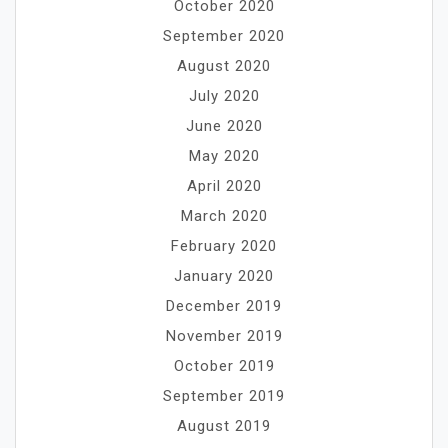
October 2020
September 2020
August 2020
July 2020
June 2020
May 2020
April 2020
March 2020
February 2020
January 2020
December 2019
November 2019
October 2019
September 2019
August 2019