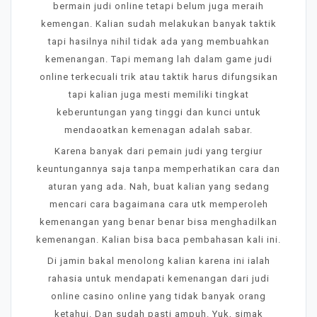
bermain judi online tetapi belum juga meraih
kemengan. Kalian sudah melakukan banyak taktik
tapi hasilnya nihil tidak ada yang membuahkan
kemenangan. Tapi memang lah dalam game judi
online terkecuali trik atau taktik harus difungsikan
tapi kalian juga mesti memiliki tingkat
keberuntungan yang tinggi dan kunci untuk
mendaoatkan kemenagan adalah sabar.
Karena banyak dari pemain judi yang tergiur
keuntungannya saja tanpa memperhatikan cara dan
aturan yang ada. Nah, buat kalian yang sedang
mencari cara bagaimana cara utk memperoleh
kemenangan yang benar benar bisa menghadilkan
kemenangan. Kalian bisa baca pembahasan kali ini.
Di jamin bakal menolong kalian karena ini ialah
rahasia untuk mendapati kemenangan dari judi
online casino online yang tidak banyak orang
ketahui. Dan sudah pasti ampuh. Yuk, simak