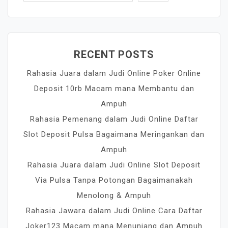
RECENT POSTS
Rahasia Juara dalam Judi Online Poker Online
Deposit 10rb Macam mana Membantu dan
Ampuh
Rahasia Pemenang dalam Judi Online Daftar
Slot Deposit Pulsa Bagaimana Meringankan dan
Ampuh
Rahasia Juara dalam Judi Online Slot Deposit
Via Pulsa Tanpa Potongan Bagaimanakah
Menolong & Ampuh
Rahasia Jawara dalam Judi Online Cara Daftar
Joker123 Macam mana Menunjang dan Ampuh