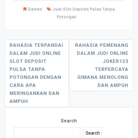
Games
Judi Slot Deposit Pulsa Tanpa
Potongan
Post
RAHASIA TERPANDAI
RAHASIA PEMENANG
DALAM JUDI ONLINE
DALAM JUDI ONLINE
Navigation
SLOT DEPOSIT
JOKER123
PULSA TANPA
TERPERCAYA
POTONGAN DENGAN
GIMANA MENOLONG
CARA APA
DAN AMPUH
MERINGANKAN DAN
AMPUH
Search
Search