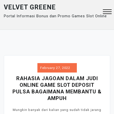
Skip
VELVET GREENE
to
Portal Informasi Bonus dan Promo Games Slot Online
content
Close
Menu
February 27, 2022
RAHASIA JAGOAN DALAM JUDI
ONLINE GAME SLOT DEPOSIT
PULSA BAGAIMANA MEMBANTU &
AMPUH
Mungkin banyak dari kalian yang sudah tidak jarang