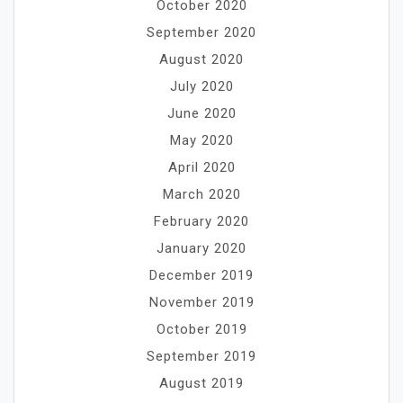
October 2020
September 2020
August 2020
July 2020
June 2020
May 2020
April 2020
March 2020
February 2020
January 2020
December 2019
November 2019
October 2019
September 2019
August 2019