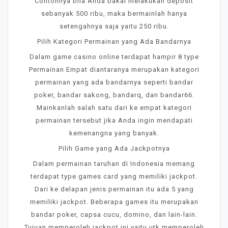
Contohnya bila Anda bakal melakukan deposit
sebanyak 500 ribu, maka bermainlah hanya
setengahnya saja yaitu 250 ribu.
Pilih Kategori Permainan yang Ada Bandarnya
Dalam game casino online terdapat hampir 8 type
Permainan Empat diantaranya merupakan kategori
permainan yang ada bandarnya seperti bandar
poker, bandar sakong, bandarq, dan bandar66.
Mainkanlah salah satu dari ke empat kategori
permainan tersebut jika Anda ingin mendapati
kemenangna yang banyak.
Pilih Game yang Ada Jackpotnya
Dalam permainan taruhan di Indonesia memang
terdapat type games card yang memiliki jackpot.
Dari ke delapan jenis permainan itu ada 5 yang
memiliki jackpot. Beberapa games itu merupakan
bandar poker, capsa cucu, domino, dan lain-lain.
Tujuan memperoleh jackpot ini yaitu utk memperoleh