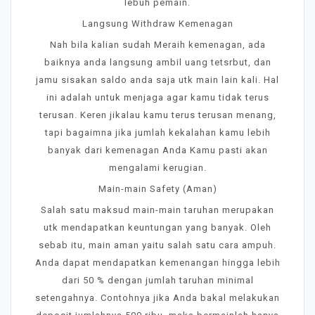
lebuh pemain.
Langsung Withdraw Kemenagan
Nah bila kalian sudah Meraih kemenagan, ada
baiknya anda langsung ambil uang tetsrbut, dan
jamu sisakan saldo anda saja utk main lain kali. Hal
ini adalah untuk menjaga agar kamu tidak terus
terusan. Keren jikalau kamu terus terusan menang,
tapi bagaimna jika jumlah kekalahan kamu lebih
banyak dari kemenagan Anda Kamu pasti akan
mengalami kerugian.
Main-main Safety (Aman)
Salah satu maksud main-main taruhan merupakan
utk mendapatkan keuntungan yang banyak. Oleh
sebab itu, main aman yaitu salah satu cara ampuh.
Anda dapat mendapatkan kemenangan hingga lebih
dari 50 % dengan jumlah taruhan minimal
setengahnya. Contohnya jika Anda bakal melakukan