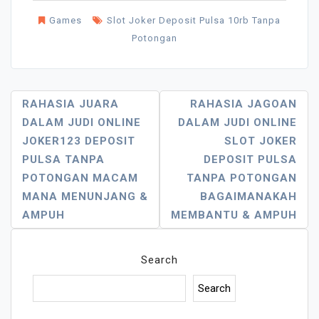
Games
Slot Joker Deposit Pulsa 10rb Tanpa
Potongan
Post
RAHASIA JUARA
RAHASIA JAGOAN
DALAM JUDI ONLINE
DALAM JUDI ONLINE
Navigation
JOKER123 DEPOSIT
SLOT JOKER
PULSA TANPA
DEPOSIT PULSA
POTONGAN MACAM
TANPA POTONGAN
MANA MENUNJANG &
BAGAIMANAKAH
AMPUH
MEMBANTU & AMPUH
Search
Search