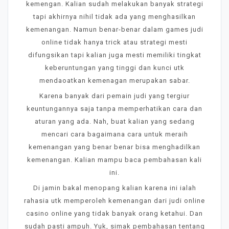
kemengan. Kalian sudah melakukan banyak strategi
tapi akhirnya nihil tidak ada yang menghasilkan
kemenangan. Namun benar-benar dalam games judi
online tidak hanya trick atau strategi mesti
difungsikan tapi kalian juga mesti memiliki tingkat
keberuntungan yang tinggi dan kunci utk
mendaoatkan kemenagan merupakan sabar.
Karena banyak dari pemain judi yang tergiur
keuntungannya saja tanpa memperhatikan cara dan
aturan yang ada. Nah, buat kalian yang sedang
mencari cara bagaimana cara untuk meraih
kemenangan yang benar benar bisa menghadilkan
kemenangan. Kalian mampu baca pembahasan kali
ini.
Di jamin bakal menopang kalian karena ini ialah
rahasia utk memperoleh kemenangan dari judi online
casino online yang tidak banyak orang ketahui. Dan
sudah pasti ampuh. Yuk, simak pembahasan tentang