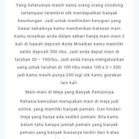
Yang Seterusnya masih sama orang orang condong
terlampaui terambisi utk mendapatkan banyak
keuntungan. Jadi untuk menhindari kerugian yang
besar sebaiknya kamu memberikan batasan main
Kamu misalkan anda dalam sehari hanya main-main 3
kali di bawah deposit Anda Misalkan kamu memiliki
saldo deposit 500 ribu. Jadi anda dapat main di
taruhan 50 – 100ribu. Jadi anda hanya mengeluarkan
uang untuk taruhan di 100 ribu maka 100 x 3 = 300.
jadi kamu masih punya 200 lagi utk kamu gunakan
lain kali.
Main-main di Meja yang Banyak Pemainnya
Rahasia kemudian merupakan main di meja judi
online. yang memiliki banyak pemain. Dan hindari
meja yang hanya ada sedikit pemain. Bila kamu
belum tahu berapa jumlah pemain yang banyak
pemain yang banyak biasanya terdiri dari 6 atau