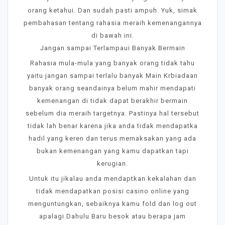
orang ketahui. Dan sudah pasti ampuh. Yuk, simak
pembahasan tentang rahasia meraih kemenangannya
di bawah ini.
Jangan sampai Terlampaui Banyak Bermain
Rahasia mula-mula yang banyak orang tidak tahu
yaitu jangan sampai terlalu banyak Main Krbiadaan
banyak orang seandainya belum mahir mendapati
kemenangan di tidak dapat berakhir bermain
sebelum dia meraih targetnya. Pastinya hal tersebut
tidak lah benar karena jika anda tidak mendapatka
hadil yang keren dan terus memaksakan yang ada
bukan kemenangan yang kamu dapatkan tapi
kerugian.
Untuk itu jikalau anda mendaptkan kekalahan dan
tidak mendapatkan posisi casino online yang
menguntungkan, sebaiknya kamu fold dan log out
apalagi Dahulu Baru besok atau berapa jam