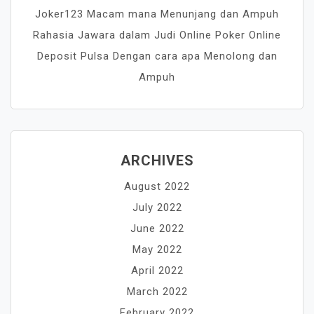
Joker123 Macam mana Menunjang dan Ampuh
Rahasia Jawara dalam Judi Online Poker Online
Deposit Pulsa Dengan cara apa Menolong dan
Ampuh
ARCHIVES
August 2022
July 2022
June 2022
May 2022
April 2022
March 2022
February 2022