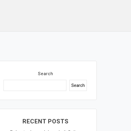
Search
Search
RECENT POSTS