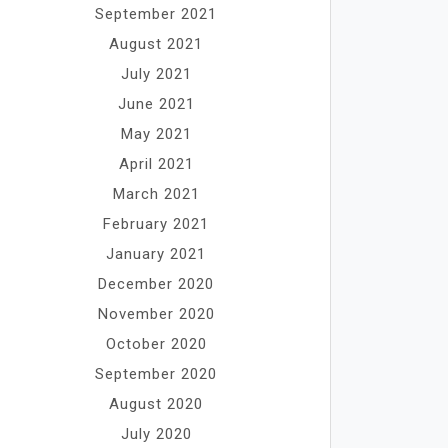
September 2021
August 2021
July 2021
June 2021
May 2021
April 2021
March 2021
February 2021
January 2021
December 2020
November 2020
October 2020
September 2020
August 2020
July 2020