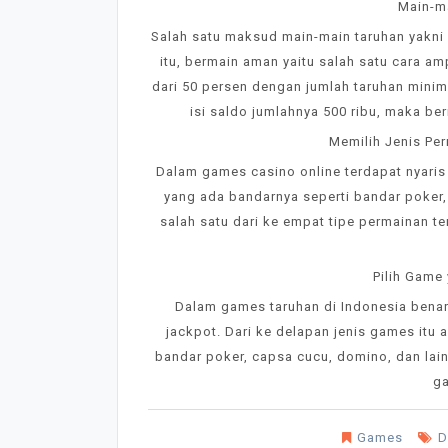
Main-m
Salah satu maksud main-main taruhan yakni
itu, bermain aman yaitu salah satu cara 
dari 50 persen dengan jumlah taruhan mini
isi saldo jumlahnya 500 ribu, maka be
Memilih Jenis Pe
Dalam games casino online terdapat nyaris
yang ada bandarnya seperti bandar poker
salah satu dari ke empat tipe permainan 
Pilih Game
Dalam games taruhan di Indonesia benar
jackpot. Dari ke delapan jenis games itu 
bandar poker, capsa cucu, domino, dan lain-
ga
Games
D