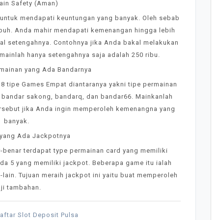
ain Safety (Aman)
 untuk mendapati keuntungan yang banyak. Oleh sebab
ampuh. Anda mahir mendapati kemenangan hingga lebih
mal setengahnya. Contohnya jika Anda bakal melakukan
rmainlah hanya setengahnya saja adalah 250 ribu.
rmainan yang Ada Bandarnya
 8 tipe Games Empat diantaranya yakni tipe permainan
, bandar sakong, bandarq, dan bandar66. Mainkanlah
tersebut jika Anda ingin memperoleh kemenangna yang
banyak.
 yang Ada Jackpotnya
-benar terdapat type permainan card yang memiliki
ada 5 yang memiliki jackpot. Beberapa game itu ialah
lain. Tujuan meraih jackpot ini yaitu buat memperoleh
ji tambahan.
aftar Slot Deposit Pulsa