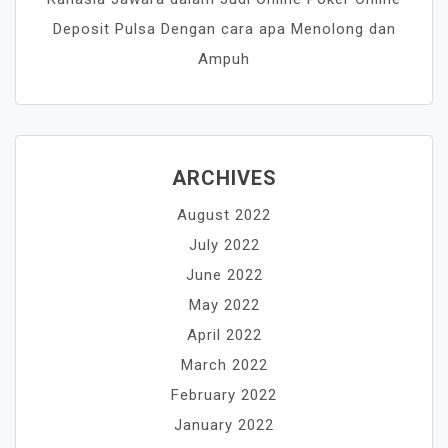
Deposit Pulsa Dengan cara apa Menolong dan
Ampuh
ARCHIVES
August 2022
July 2022
June 2022
May 2022
April 2022
March 2022
February 2022
January 2022