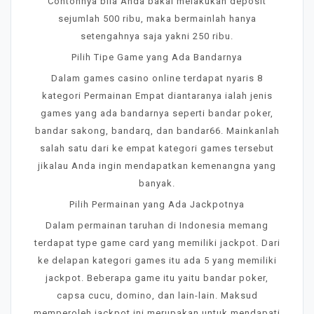
Contohnya bila Anda bakal melakukan deposit
sejumlah 500 ribu, maka bermainlah hanya
setengahnya saja yakni 250 ribu.
Pilih Tipe Game yang Ada Bandarnya
Dalam games casino online terdapat nyaris 8
kategori Permainan Empat diantaranya ialah jenis
games yang ada bandarnya seperti bandar poker,
bandar sakong, bandarq, dan bandar66. Mainkanlah
salah satu dari ke empat kategori games tersebut
jikalau Anda ingin mendapatkan kemenangna yang
banyak.
Pilih Permainan yang Ada Jackpotnya
Dalam permainan taruhan di Indonesia memang
terdapat type game card yang memiliki jackpot. Dari
ke delapan kategori games itu ada 5 yang memiliki
jackpot. Beberapa game itu yaitu bandar poker,
capsa cucu, domino, dan lain-lain. Maksud
memperoleh jackpot ini merupakan untuk mendapati