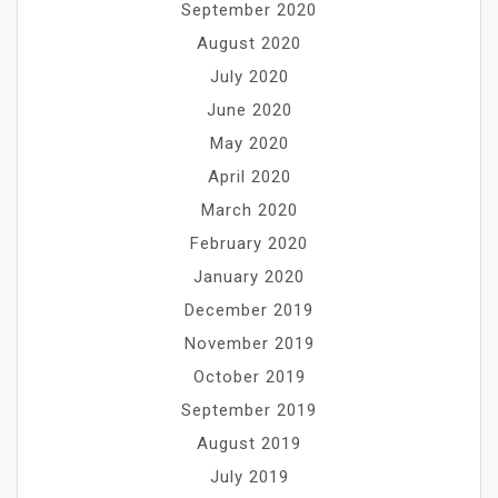
September 2020
August 2020
July 2020
June 2020
May 2020
April 2020
March 2020
February 2020
January 2020
December 2019
November 2019
October 2019
September 2019
August 2019
July 2019