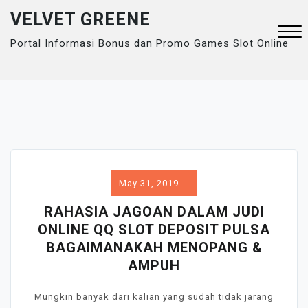
Skip
VELVET GREENE
to
Portal Informasi Bonus dan Promo Games Slot Online
content
Close
Menu
May 31, 2019
RAHASIA JAGOAN DALAM JUDI
ONLINE QQ SLOT DEPOSIT PULSA
BAGAIMANAKAH MENOPANG &
AMPUH
Mungkin banyak dari kalian yang sudah tidak jarang