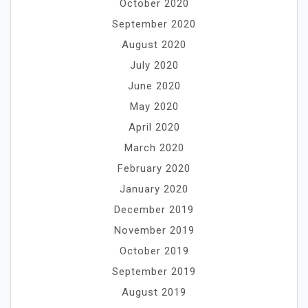
October 2020
September 2020
August 2020
July 2020
June 2020
May 2020
April 2020
March 2020
February 2020
January 2020
December 2019
November 2019
October 2019
September 2019
August 2019