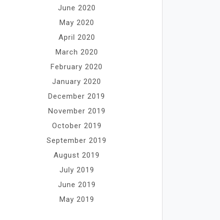
June 2020
May 2020
April 2020
March 2020
February 2020
January 2020
December 2019
November 2019
October 2019
September 2019
August 2019
July 2019
June 2019
May 2019