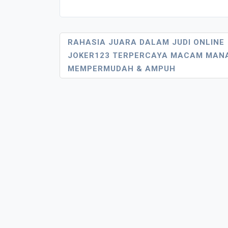
Post
RAHASIA JUARA DALAM JUDI ONLINE
JOKER123 TERPERCAYA MACAM MAN
Navigation
MEMPERMUDAH & AMPUH