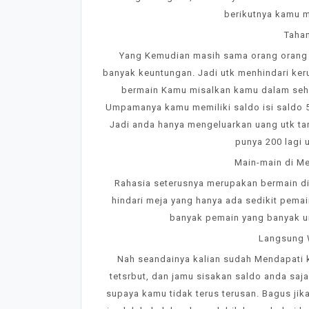
berikutnya kamu 
Taha
Yang Kemudian masih sama orang orang 
banyak keuntungan. Jadi utk menhindari ke
bermain Kamu misalkan kamu dalam sehar
Umpamanya kamu memiliki saldo isi saldo 50
Jadi anda hanya mengeluarkan uang utk tar
punya 200 lagi 
Main-main di M
Rahasia seterusnya merupakan bermain di 
hindari meja yang hanya ada sedikit pema
banyak pemain yang banyak um
Langsung 
Nah seandainya kalian sudah Mendapati
tetsrbut, dan jamu sisakan saldo anda saja 
supaya kamu tidak terus terusan. Bagus jik