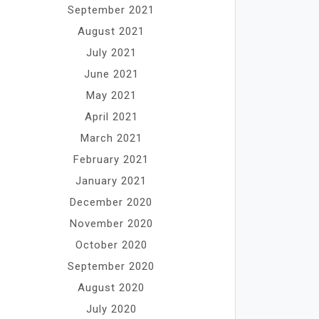
September 2021
August 2021
July 2021
June 2021
May 2021
April 2021
March 2021
February 2021
January 2021
December 2020
November 2020
October 2020
September 2020
August 2020
July 2020