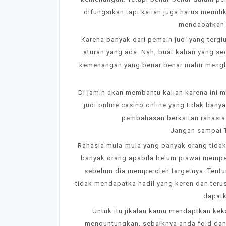
difungsikan tapi kalian juga harus memili
mendaoatkan 
Karena banyak dari pemain judi yang terg
aturan yang ada. Nah, buat kalian yang 
kemenangan yang benar benar mahir meng
Di jamin akan membantu kalian karena ini
judi online casino online yang tidak bany
pembahasan berkaitan rahasia
Jangan sampai 
Rahasia mula-mula yang banyak orang tidak 
banyak orang apabila belum piawai mempe
sebelum dia memperoleh targetnya. Tentun
tidak mendapatka hadil yang keren dan te
dapatk
Untuk itu jikalau kamu mendaptkan keka
menguntungkan, sebaiknya anda fold dan 