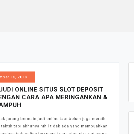
mber 16, 2019
UDI ONLINE SITUS SLOT DEPOSIT
ENGAN CARA APA MERINGANKAN &
AMPUH
ak jarang bermain judi online tapi belum juga meraih
aktik tapi akhirnya nihil tidak ada yang membuahkan
inan judi online terkecuali cara atau strategi harus