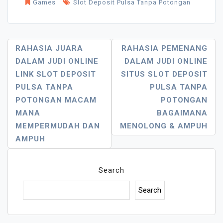
Games
Slot Deposit Pulsa Tanpa Potongan
Post
RAHASIA JUARA
RAHASIA PEMENANG
DALAM JUDI ONLINE
DALAM JUDI ONLINE
Navigation
LINK SLOT DEPOSIT
SITUS SLOT DEPOSIT
PULSA TANPA
PULSA TANPA
POTONGAN MACAM
POTONGAN
MANA
BAGAIMANA
MEMPERMUDAH DAN
MENOLONG & AMPUH
AMPUH
Search
Search