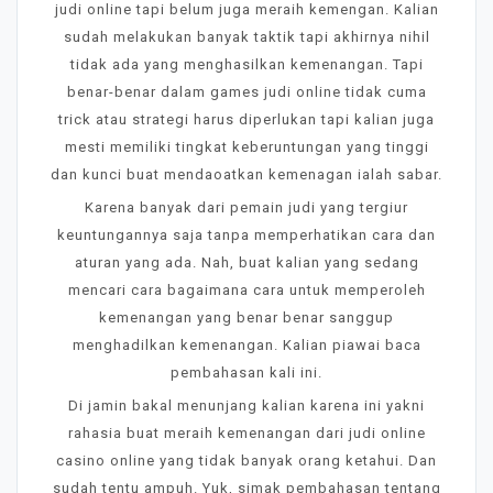
judi online tapi belum juga meraih kemengan. Kalian
sudah melakukan banyak taktik tapi akhirnya nihil
tidak ada yang menghasilkan kemenangan. Tapi
benar-benar dalam games judi online tidak cuma
trick atau strategi harus diperlukan tapi kalian juga
mesti memiliki tingkat keberuntungan yang tinggi
dan kunci buat mendaoatkan kemenagan ialah sabar.
Karena banyak dari pemain judi yang tergiur
keuntungannya saja tanpa memperhatikan cara dan
aturan yang ada. Nah, buat kalian yang sedang
mencari cara bagaimana cara untuk memperoleh
kemenangan yang benar benar sanggup
menghadilkan kemenangan. Kalian piawai baca
pembahasan kali ini.
Di jamin bakal menunjang kalian karena ini yakni
rahasia buat meraih kemenangan dari judi online
casino online yang tidak banyak orang ketahui. Dan
sudah tentu ampuh. Yuk, simak pembahasan tentang