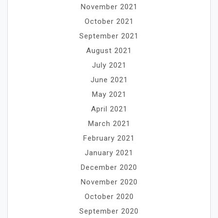
November 2021
October 2021
September 2021
August 2021
July 2021
June 2021
May 2021
April 2021
March 2021
February 2021
January 2021
December 2020
November 2020
October 2020
September 2020