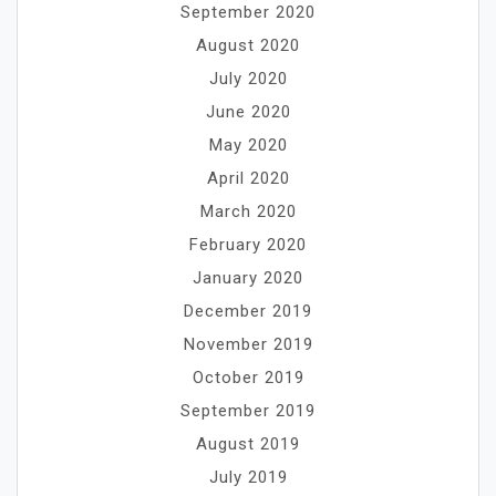
September 2020
August 2020
July 2020
June 2020
May 2020
April 2020
March 2020
February 2020
January 2020
December 2019
November 2019
October 2019
September 2019
August 2019
July 2019