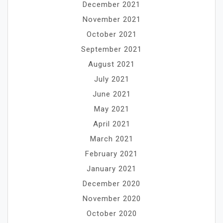
December 2021
November 2021
October 2021
September 2021
August 2021
July 2021
June 2021
May 2021
April 2021
March 2021
February 2021
January 2021
December 2020
November 2020
October 2020