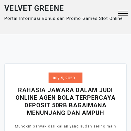
Skip
VELVET GREENE
to
Portal Informasi Bonus dan Promo Games Slot Online
content
Close
Menu
July 5, 2020
RAHASIA JAWARA DALAM JUDI
ONLINE AGEN BOLA TERPERCAYA
DEPOSIT 50RB BAGAIMANA
MENUNJANG DAN AMPUH
Mungkin banyak dari kalian yang sudah sering main