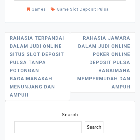
Games
Game Slot Deposit Pulsa
Post
RAHASIA TERPANDAI
RAHASIA JAWARA
DALAM JUDI ONLINE
DALAM JUDI ONLINE
Navigation
SITUS SLOT DEPOSIT
POKER ONLINE
PULSA TANPA
DEPOSIT PULSA
POTONGAN
BAGAIMANA
BAGAIMANAKAH
MEMPERMUDAH DAN
MENUNJANG DAN
AMPUH
AMPUH
Search
Search