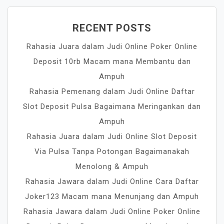
RECENT POSTS
Rahasia Juara dalam Judi Online Poker Online
Deposit 10rb Macam mana Membantu dan
Ampuh
Rahasia Pemenang dalam Judi Online Daftar
Slot Deposit Pulsa Bagaimana Meringankan dan
Ampuh
Rahasia Juara dalam Judi Online Slot Deposit
Via Pulsa Tanpa Potongan Bagaimanakah
Menolong & Ampuh
Rahasia Jawara dalam Judi Online Cara Daftar
Joker123 Macam mana Menunjang dan Ampuh
Rahasia Jawara dalam Judi Online Poker Online