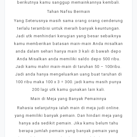
berikutnya kamu sanggup memainkannya kembali.
Tahan Nafsu Bermain
Yang Seterusnya masih sama orang orang cenderung
terlalu terambisi untuk meraih banyak keuntungan.
Jadi utk menhindari kerugian yang besar sebaiknya
kamu memberikan batasan main-main Anda misalkan
anda dalam sehari hanya main 3 kali di bawah depo
Anda Misalkan anda memiliki saldo depo 500 ribu.
Jadi kamu mahir main-main di taruhan 50 – 100ribu.
Jadi anda hanya mengeluarkan uang buat taruhan di
100 ribu maka 100 x 3 = 300. jadi kamu masih punya
200 lagi utk kamu gunakan lain kali.
Main di Meja yang Banyak Pemainnya
Rahasia selanjutnya ialah main di meja judi online.
yang memiliki banyak pemain. Dan hindari meja yang
hanya ada sedikit pemain. Jika kamu belum tahu
berapa jumlah pemain yang banyak pemain yang