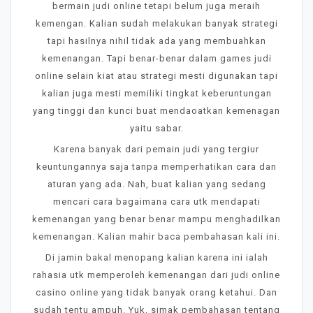
bermain judi online tetapi belum juga meraih
kemengan. Kalian sudah melakukan banyak strategi
tapi hasilnya nihil tidak ada yang membuahkan
kemenangan. Tapi benar-benar dalam games judi
online selain kiat atau strategi mesti digunakan tapi
kalian juga mesti memiliki tingkat keberuntungan
yang tinggi dan kunci buat mendaoatkan kemenagan
yaitu sabar.
Karena banyak dari pemain judi yang tergiur
keuntungannya saja tanpa memperhatikan cara dan
aturan yang ada. Nah, buat kalian yang sedang
mencari cara bagaimana cara utk mendapati
kemenangan yang benar benar mampu menghadilkan
kemenangan. Kalian mahir baca pembahasan kali ini.
Di jamin bakal menopang kalian karena ini ialah
rahasia utk memperoleh kemenangan dari judi online
casino online yang tidak banyak orang ketahui. Dan
sudah tentu ampuh. Yuk, simak pembahasan tentang