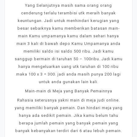
Yang Selanjutnya masih sama orang orang
cenderung terlalu terambisi utk meraih banyak
keuntungan. Jadi untuk menhindari kerugian yang
besar sebaiknya kamu memberikan batasan main-
main Kamu umpamanya kamu dalam sehari hanya
main 3 kali di bawah depo Kamu Umpamanya anda
memiliki saldo isi saldo 500 ribu. Jadi kamu
sanggup bermain di taruhan 50 – 100ribu. Jadi kamu
hanya mengeluarkan uang utk taruhan di 100 ribu
maka 100 x 3 = 300. jadi anda masih punya 200 lagi
untuk anda gunakan lain kali.
Main-main di Meja yang Banyak Pemainnya
Rahasia seterusnya yakni main di meja judi online.
yang memiliki banyak pemain. Dan hindari meja yang
hanya ada sedikit pemain. Jika kamu belum tahu
berapa jumlah pemain yang banyak pemain yang
banyak kebanyakan terdiri dari 6 atau lebuh pemain.