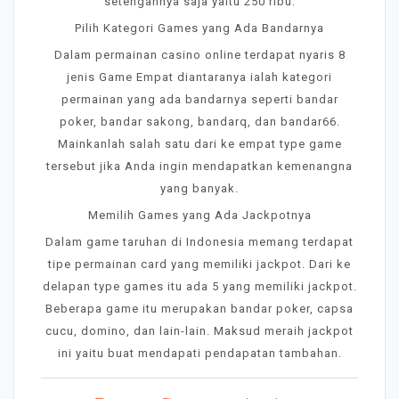
setengahnya saja yaitu 250 ribu.
Pilih Kategori Games yang Ada Bandarnya
Dalam permainan casino online terdapat nyaris 8
jenis Game Empat diantaranya ialah kategori
permainan yang ada bandarnya seperti bandar
poker, bandar sakong, bandarq, dan bandar66.
Mainkanlah salah satu dari ke empat type game
tersebut jika Anda ingin mendapatkan kemenangna
yang banyak.
Memilih Games yang Ada Jackpotnya
Dalam game taruhan di Indonesia memang terdapat
tipe permainan card yang memiliki jackpot. Dari ke
delapan type games itu ada 5 yang memiliki jackpot.
Beberapa game itu merupakan bandar poker, capsa
cucu, domino, dan lain-lain. Maksud meraih jackpot
ini yaitu buat mendapati pendapatan tambahan.