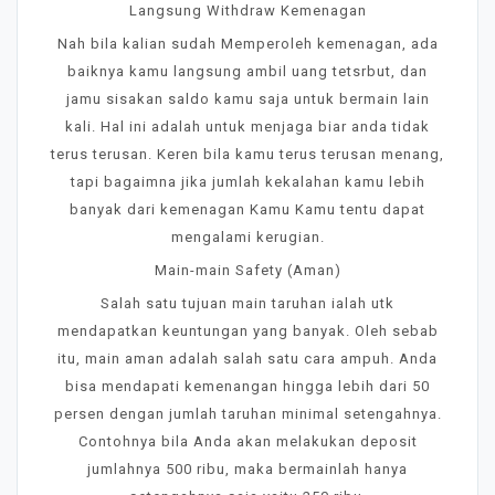
Langsung Withdraw Kemenagan
Nah bila kalian sudah Memperoleh kemenagan, ada
baiknya kamu langsung ambil uang tetsrbut, dan
jamu sisakan saldo kamu saja untuk bermain lain
kali. Hal ini adalah untuk menjaga biar anda tidak
terus terusan. Keren bila kamu terus terusan menang,
tapi bagaimna jika jumlah kekalahan kamu lebih
banyak dari kemenagan Kamu Kamu tentu dapat
mengalami kerugian.
Main-main Safety (Aman)
Salah satu tujuan main taruhan ialah utk
mendapatkan keuntungan yang banyak. Oleh sebab
itu, main aman adalah salah satu cara ampuh. Anda
bisa mendapati kemenangan hingga lebih dari 50
persen dengan jumlah taruhan minimal setengahnya.
Contohnya bila Anda akan melakukan deposit
jumlahnya 500 ribu, maka bermainlah hanya