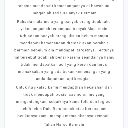
rahasia mendapati kemenangannya di bawah ini.
Janganlah Terlalu Banyak Bermain
Rahasia mula-mula yang banyak orang tidak tahu
yakni janganlah terlampaui banyak Main-main
Krbiadaan banyak orang jikalau belum mampu
mendapati kemenangan di tidak akan berakhir
bermain sebelum dia mendapati targetnya. Tentunya
hal tersebut tidak lah benar karena seandainya kamu
tidak mendapatka hadil yang keren dan terus
memaksakan yang ada bukan kemenangan yang
anda dapatkan tapi kerugian.
Untuk itu jikalau kamu mendaptkan kekalahan dan
tidak mendapati posisi casino online yang
menguntungkan, sebaiknya kamu fold dan log out
lebih-lebih Dulu Baru besok atau berapa jam
berikutnya kamu mampu memainkannya kembali.
Tahan Nafsu Bermain