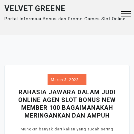
Skip
VELVET GREENE
to
Portal Informasi Bonus dan Promo Games Slot Online
content
Close
Menu
March 3, 2022
RAHASIA JAWARA DALAM JUDI
ONLINE AGEN SLOT BONUS NEW
MEMBER 100 BAGAIMANAKAH
MERINGANKAN DAN AMPUH
Mungkin banyak dari kalian yang sudah sering