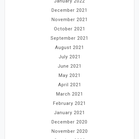
January 2022
December 2021
November 2021
October 2021
September 2021
August 2021
July 2021
June 2021
May 2021
April 2021
March 2021
February 2021
January 2021
December 2020
November 2020