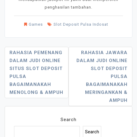
penghasilan tambahan.
Games
Slot Deposit Pulsa Indosat
Post
RAHASIA PEMENANG
RAHASIA JAWARA
DALAM JUDI ONLINE
DALAM JUDI ONLINE
Navigation
SITUS SLOT DEPOSIT
SLOT DEPOSIT
PULSA
PULSA
BAGAIMANAKAH
BAGAIMANAKAH
MENOLONG & AMPUH
MERINGANKAN &
AMPUH
Search
Search