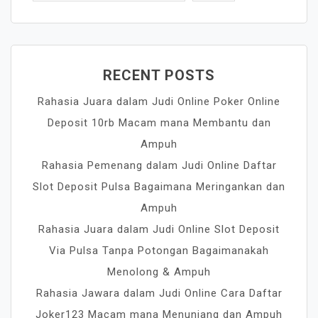
RECENT POSTS
Rahasia Juara dalam Judi Online Poker Online
Deposit 10rb Macam mana Membantu dan
Ampuh
Rahasia Pemenang dalam Judi Online Daftar
Slot Deposit Pulsa Bagaimana Meringankan dan
Ampuh
Rahasia Juara dalam Judi Online Slot Deposit
Via Pulsa Tanpa Potongan Bagaimanakah
Menolong & Ampuh
Rahasia Jawara dalam Judi Online Cara Daftar
Joker123 Macam mana Menunjang dan Ampuh