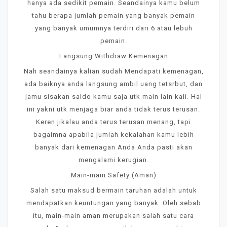
hanya ada sedikit pemain. Seandainya kamu belum
tahu berapa jumlah pemain yang banyak pemain
yang banyak umumnya terdiri dari 6 atau lebuh
pemain.
Langsung Withdraw Kemenagan
Nah seandainya kalian sudah Mendapati kemenagan,
ada baiknya anda langsung ambil uang tetsrbut, dan
jamu sisakan saldo kamu saja utk main lain kali. Hal
ini yakni utk menjaga biar anda tidak terus terusan.
Keren jikalau anda terus terusan menang, tapi
bagaimna apabila jumlah kekalahan kamu lebih
banyak dari kemenagan Anda Anda pasti akan
mengalami kerugian.
Main-main Safety (Aman)
Salah satu maksud bermain taruhan adalah untuk
mendapatkan keuntungan yang banyak. Oleh sebab
itu, main-main aman merupakan salah satu cara