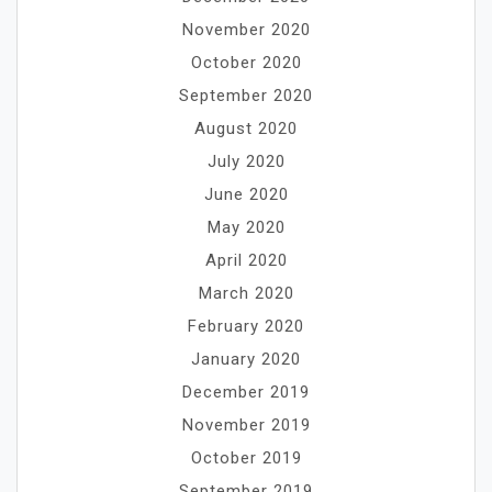
November 2020
October 2020
September 2020
August 2020
July 2020
June 2020
May 2020
April 2020
March 2020
February 2020
January 2020
December 2019
November 2019
October 2019
September 2019