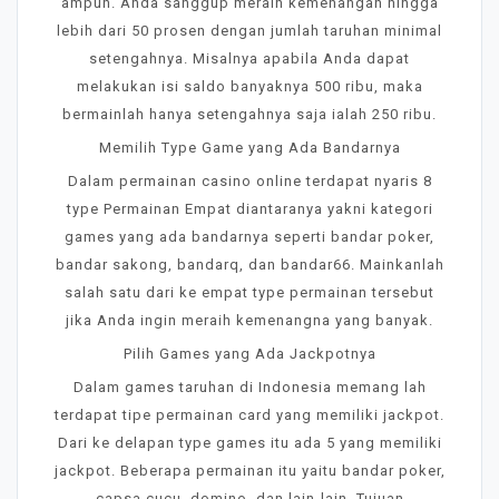
ampuh. Anda sanggup meraih kemenangan hingga
lebih dari 50 prosen dengan jumlah taruhan minimal
setengahnya. Misalnya apabila Anda dapat
melakukan isi saldo banyaknya 500 ribu, maka
bermainlah hanya setengahnya saja ialah 250 ribu.
Memilih Type Game yang Ada Bandarnya
Dalam permainan casino online terdapat nyaris 8
type Permainan Empat diantaranya yakni kategori
games yang ada bandarnya seperti bandar poker,
bandar sakong, bandarq, dan bandar66. Mainkanlah
salah satu dari ke empat type permainan tersebut
jika Anda ingin meraih kemenangna yang banyak.
Pilih Games yang Ada Jackpotnya
Dalam games taruhan di Indonesia memang lah
terdapat tipe permainan card yang memiliki jackpot.
Dari ke delapan type games itu ada 5 yang memiliki
jackpot. Beberapa permainan itu yaitu bandar poker,
capsa cucu, domino, dan lain-lain. Tujuan