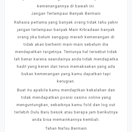
kemenangannya di bawah ini.
Jangan Terlampaui Banyak Bermain
Rahasia pertama yang banyak orang tidak tahu yakni
jangan terlampaui banyak Main Krbiadaan banyak
orang jika belum sanggup meraih kemenangan di
tidak akan berhenti main-main sebelum dia
mendapatkan targetnya. Tentunya hal tersebut tidak
lah benar karena seandainya anda tidak mendapatka
hadil yang keren dan terus memaksakan yang ada
bukan kemenangan yang kamu dapatkan tapi
kerugian.
Buat itu apabila kamu mendaptkan kekalahan dan
tidak mendapatkan posisi casino online yang
menguntungkan, sebaiknya kamu fold dan log out
terlebih Dulu Baru besok atau berapa jam berikutnya
anda bisa memainkannya kembali.
Tahan Nafsu Bermain