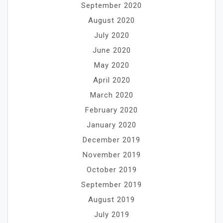
September 2020
August 2020
July 2020
June 2020
May 2020
April 2020
March 2020
February 2020
January 2020
December 2019
November 2019
October 2019
September 2019
August 2019
July 2019