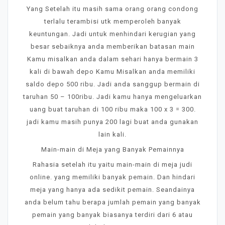
Yang Setelah itu masih sama orang orang condong
terlalu terambisi utk memperoleh banyak
keuntungan. Jadi untuk menhindari kerugian yang
besar sebaiknya anda memberikan batasan main
Kamu misalkan anda dalam sehari hanya bermain 3
kali di bawah depo Kamu Misalkan anda memiliki
saldo depo 500 ribu. Jadi anda sanggup bermain di
taruhan 50 – 100ribu. Jadi kamu hanya mengeluarkan
uang buat taruhan di 100 ribu maka 100 x 3 = 300.
jadi kamu masih punya 200 lagi buat anda gunakan
lain kali.
Main-main di Meja yang Banyak Pemainnya
Rahasia setelah itu yaitu main-main di meja judi
online. yang memiliki banyak pemain. Dan hindari
meja yang hanya ada sedikit pemain. Seandainya
anda belum tahu berapa jumlah pemain yang banyak
pemain yang banyak biasanya terdiri dari 6 atau