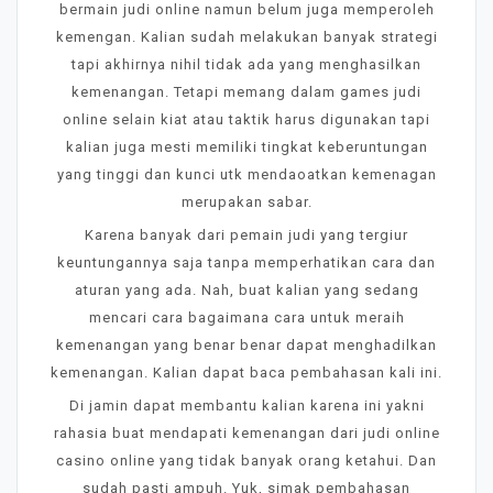
bermain judi online namun belum juga memperoleh
kemengan. Kalian sudah melakukan banyak strategi
tapi akhirnya nihil tidak ada yang menghasilkan
kemenangan. Tetapi memang dalam games judi
online selain kiat atau taktik harus digunakan tapi
kalian juga mesti memiliki tingkat keberuntungan
yang tinggi dan kunci utk mendaoatkan kemenagan
merupakan sabar.
Karena banyak dari pemain judi yang tergiur
keuntungannya saja tanpa memperhatikan cara dan
aturan yang ada. Nah, buat kalian yang sedang
mencari cara bagaimana cara untuk meraih
kemenangan yang benar benar dapat menghadilkan
kemenangan. Kalian dapat baca pembahasan kali ini.
Di jamin dapat membantu kalian karena ini yakni
rahasia buat mendapati kemenangan dari judi online
casino online yang tidak banyak orang ketahui. Dan
sudah pasti ampuh. Yuk, simak pembahasan