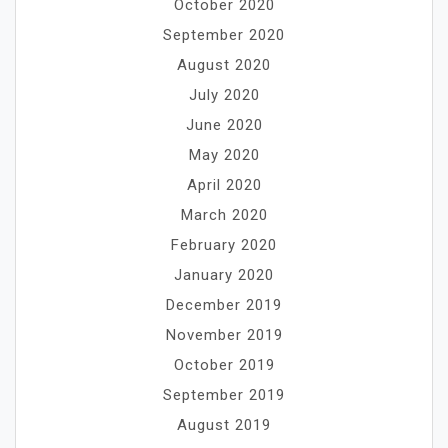
October 2020
September 2020
August 2020
July 2020
June 2020
May 2020
April 2020
March 2020
February 2020
January 2020
December 2019
November 2019
October 2019
September 2019
August 2019