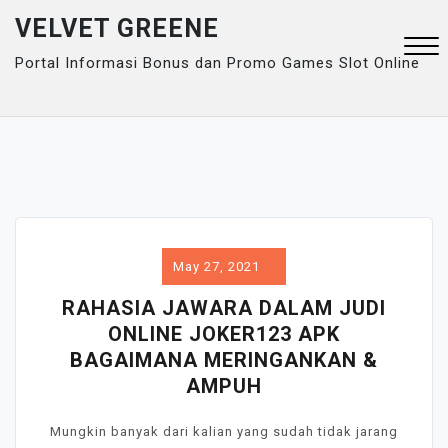
Skip
VELVET GREENE
to
Portal Informasi Bonus dan Promo Games Slot Online
content
Close
Menu
May 27, 2021
RAHASIA JAWARA DALAM JUDI
ONLINE JOKER123 APK
BAGAIMANA MERINGANKAN &
AMPUH
Mungkin banyak dari kalian yang sudah tidak jarang