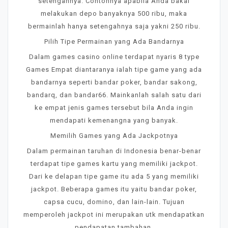
setengahnya. Contohnya apabila Anda bakal
melakukan depo banyaknya 500 ribu, maka
bermainlah hanya setengahnya saja yakni 250 ribu.
Pilih Tipe Permainan yang Ada Bandarnya
Dalam games casino online terdapat nyaris 8 type
Games Empat diantaranya ialah tipe game yang ada
bandarnya seperti bandar poker, bandar sakong,
bandarq, dan bandar66. Mainkanlah salah satu dari
ke empat jenis games tersebut bila Anda ingin
mendapati kemenangna yang banyak.
Memilih Games yang Ada Jackpotnya
Dalam permainan taruhan di Indonesia benar-benar
terdapat tipe games kartu yang memiliki jackpot.
Dari ke delapan tipe game itu ada 5 yang memiliki
jackpot. Beberapa games itu yaitu bandar poker,
capsa cucu, domino, dan lain-lain. Tujuan
memperoleh jackpot ini merupakan utk mendapatkan
pendapatan tambahan.