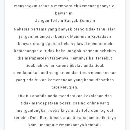
menyangkut rahasia memperoleh kemenangannya di
bawah ini.
Jangan Terlalu Banyak Bermain
Rahasia pertama yang banyak orang tidak tahu ialah
jangan terlampaui banyak Main-main Krbiadaan
banyak orang apabila belum piawai memperoleh
kemenangan di tidak bakal mogok bermain sebelum
dia memperoleh targetnya. Tentunya hal tersebut
tidak lah benar karena jikalau anda tidak
mendapatka hadil yang keren dan terus memaksakan
yang ada bukan kemenangan yang kamu dapatkan
tapi kerugian.
Utk itu apabila anda mendaptkan kekalahan dan
tidak mendapatkan posisi casino online yang
menguntungkan, sebaiknya anda fold dan log out
terlebih Dulu Baru besok atau berapa jam berikutnya
kamu mampu memainkannya kembali.