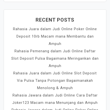
RECENT POSTS
Rahasia Juara dalam Judi Online Poker Online
Deposit 10rb Macam mana Membantu dan
Ampuh
Rahasia Pemenang dalam Judi Online Daftar
Slot Deposit Pulsa Bagaimana Meringankan dan
Ampuh
Rahasia Juara dalam Judi Online Slot Deposit
Via Pulsa Tanpa Potongan Bagaimanakah
Menolong & Ampuh
Rahasia Jawara dalam Judi Online Cara Daftar
Joker123 Macam mana Menunjang dan Ampuh
Rahasia Jawara dalam Judi Online Poker Online