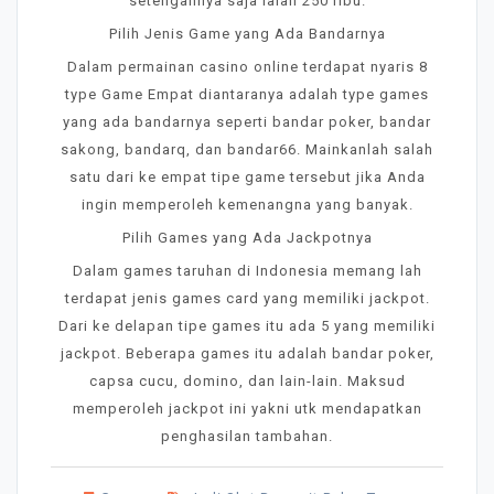
setengahnya saja ialah 250 ribu.
Pilih Jenis Game yang Ada Bandarnya
Dalam permainan casino online terdapat nyaris 8
type Game Empat diantaranya adalah type games
yang ada bandarnya seperti bandar poker, bandar
sakong, bandarq, dan bandar66. Mainkanlah salah
satu dari ke empat tipe game tersebut jika Anda
ingin memperoleh kemenangna yang banyak.
Pilih Games yang Ada Jackpotnya
Dalam games taruhan di Indonesia memang lah
terdapat jenis games card yang memiliki jackpot.
Dari ke delapan tipe games itu ada 5 yang memiliki
jackpot. Beberapa games itu adalah bandar poker,
capsa cucu, domino, dan lain-lain. Maksud
memperoleh jackpot ini yakni utk mendapatkan
penghasilan tambahan.