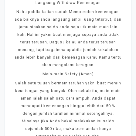
Langsung Withdraw Kemenagan
Nah apabila kalian sudah Memperoleh kemenagan,
ada baiknya anda langsung ambil uang tetsrbut, dan
jamu sisakan saldo anda saja utk main-main lain
kali. Hal ini yakni buat menjaga supaya anda tidak
terus terusan. Bagus jikalau anda terus terusan
menang, tapi bagaimna apabila jumlah kekalahan
anda lebih banyak dari kemenagan Kamu Kamu tentu
akan mengalami kerugian.
Main-main Safety (Aman)
Salah satu tujuan bermain taruhan yakni buat meraih
keuntungan yang banyak. Oleh sebab itu, main-main
aman ialah salah satu cara ampuh. Anda dapat
mendapati kemenangan hingga lebih dari 50 %
dengan jumlah taruhan minimal setengahnya.
Misalnya jika Anda bakal melakukan isi saldo
sejumlah 500 ribu, maka bermainlah hanya