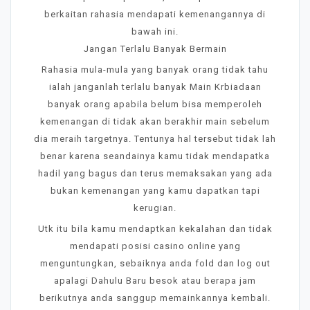
berkaitan rahasia mendapati kemenangannya di
bawah ini.
Jangan Terlalu Banyak Bermain
Rahasia mula-mula yang banyak orang tidak tahu
ialah janganlah terlalu banyak Main Krbiadaan
banyak orang apabila belum bisa memperoleh
kemenangan di tidak akan berakhir main sebelum
dia meraih targetnya. Tentunya hal tersebut tidak lah
benar karena seandainya kamu tidak mendapatka
hadil yang bagus dan terus memaksakan yang ada
bukan kemenangan yang kamu dapatkan tapi
kerugian.
Utk itu bila kamu mendaptkan kekalahan dan tidak
mendapati posisi casino online yang
menguntungkan, sebaiknya anda fold dan log out
apalagi Dahulu Baru besok atau berapa jam
berikutnya anda sanggup memainkannya kembali.