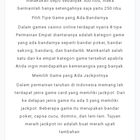
melakukan depo sebanyak 500 ribu, maka
bermainlah hanya setengahnya saja yaitu 250 ribu.
Pilih Tipe Game yang Ada Bandarnya
Dalam games casino online terdapat nyaris 8 tipe
Permainan Empat diantaranya adalah kategori game
yang ada bandarnya seperti bandar poker, bandar
sakong, bandarq, dan bandar66. Mainkanlah salah
satu dari ke empat kategori game tersebut apabila
Anda ingin mendapatkan kemenangna yang banyak.
Memilih Game yang Ada Jackpotnya
Dalam permainan taruhan di Indonesia memang lah
terdapat jenis game card yang memiliki jackpot. Dari
ke delapan jenis game itu ada 5 yang memiliki
jackpot. Beberapa game itu merupakan bandar
poker, capsa cucu, domino, dan lain-lain. Tujuan
meraih jackpot ini adalah buat meraih upah
tambahan.