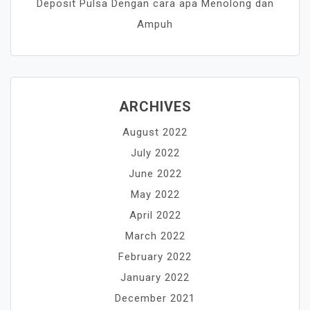
Deposit Pulsa Dengan cara apa Menolong dan
Ampuh
ARCHIVES
August 2022
July 2022
June 2022
May 2022
April 2022
March 2022
February 2022
January 2022
December 2021