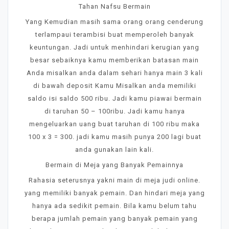
Tahan Nafsu Bermain
Yang Kemudian masih sama orang orang cenderung
terlampaui terambisi buat memperoleh banyak
keuntungan. Jadi untuk menhindari kerugian yang
besar sebaiknya kamu memberikan batasan main
Anda misalkan anda dalam sehari hanya main 3 kali
di bawah deposit Kamu Misalkan anda memiliki
saldo isi saldo 500 ribu. Jadi kamu piawai bermain
di taruhan 50 – 100ribu. Jadi kamu hanya
mengeluarkan uang buat taruhan di 100 ribu maka
100 x 3 = 300. jadi kamu masih punya 200 lagi buat
anda gunakan lain kali.
Bermain di Meja yang Banyak Pemainnya
Rahasia seterusnya yakni main di meja judi online.
yang memiliki banyak pemain. Dan hindari meja yang
hanya ada sedikit pemain. Bila kamu belum tahu
berapa jumlah pemain yang banyak pemain yang