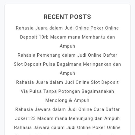
RECENT POSTS
Rahasia Juara dalam Judi Online Poker Online
Deposit 10rb Macam mana Membantu dan
Ampuh
Rahasia Pemenang dalam Judi Online Daftar
Slot Deposit Pulsa Bagaimana Meringankan dan
Ampuh
Rahasia Juara dalam Judi Online Slot Deposit
Via Pulsa Tanpa Potongan Bagaimanakah
Menolong & Ampuh
Rahasia Jawara dalam Judi Online Cara Daftar
Joker123 Macam mana Menunjang dan Ampuh
Rahasia Jawara dalam Judi Online Poker Online