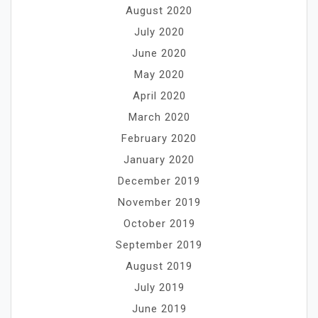
August 2020
July 2020
June 2020
May 2020
April 2020
March 2020
February 2020
January 2020
December 2019
November 2019
October 2019
September 2019
August 2019
July 2019
June 2019