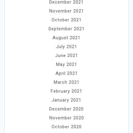
December 2021
November 2021
October 2021
September 2021
August 2021
July 2021
June 2021
May 2021
April 2021
March 2021
February 2021
January 2021
December 2020
November 2020
October 2020