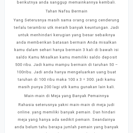
berikutnya anda sanggup memainkannya kembali.
Tahan Nafsu Bermain
Yang Seterusnya masih sama orang orang cenderung
terlalu terambisi utk meraih banyak keuntungan. Jadi
untuk menhindari kerugian yang besar sebaiknya
anda memberikan batasan bermain Anda misalkan
kamu dalam sehari hanya bermain 3 kali di bawah isi
saldo Kamu Misalkan kamu memiliki saldo deposit
500 ribu. Jadi kamu mampu bermain di taruhan 50 –
100ribu. Jadi anda hanya mengeluarkan uang buat
taruhan di 100 ribu maka 100 x 3 = 300. jadi kamu
masih punya 200 lagi utk kamu gunakan lain kali.
Main-main di Meja yang Banyak Pemainnya
Rahasia seterusnya yakni main-main di meja judi
online. yang memiliki banyak pemain. Dan hindari
meja yang hanya ada sedikit pemain. Seandainya
anda belum tahu berapa jumlah pemain yang banyak