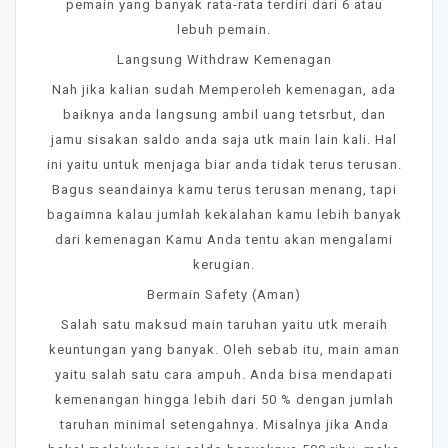
pemain yang banyak rata-rata terdiri dari 6 atau
lebuh pemain.
Langsung Withdraw Kemenagan
Nah jika kalian sudah Memperoleh kemenagan, ada
baiknya anda langsung ambil uang tetsrbut, dan
jamu sisakan saldo anda saja utk main lain kali. Hal
ini yaitu untuk menjaga biar anda tidak terus terusan.
Bagus seandainya kamu terus terusan menang, tapi
bagaimna kalau jumlah kekalahan kamu lebih banyak
dari kemenagan Kamu Anda tentu akan mengalami
kerugian.
Bermain Safety (Aman)
Salah satu maksud main taruhan yaitu utk meraih
keuntungan yang banyak. Oleh sebab itu, main aman
yaitu salah satu cara ampuh. Anda bisa mendapati
kemenangan hingga lebih dari 50 % dengan jumlah
taruhan minimal setengahnya. Misalnya jika Anda