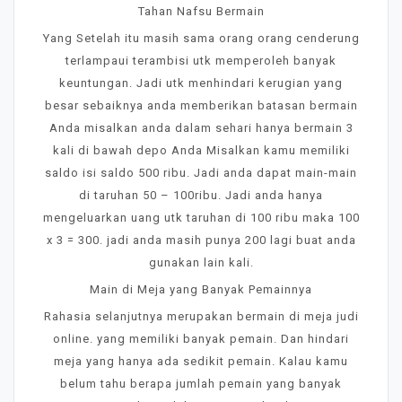
Tahan Nafsu Bermain
Yang Setelah itu masih sama orang orang cenderung
terlampaui terambisi utk memperoleh banyak
keuntungan. Jadi utk menhindari kerugian yang
besar sebaiknya anda memberikan batasan bermain
Anda misalkan anda dalam sehari hanya bermain 3
kali di bawah depo Anda Misalkan kamu memiliki
saldo isi saldo 500 ribu. Jadi anda dapat main-main
di taruhan 50 – 100ribu. Jadi anda hanya
mengeluarkan uang utk taruhan di 100 ribu maka 100
x 3 = 300. jadi anda masih punya 200 lagi buat anda
gunakan lain kali.
Main di Meja yang Banyak Pemainnya
Rahasia selanjutnya merupakan bermain di meja judi
online. yang memiliki banyak pemain. Dan hindari
meja yang hanya ada sedikit pemain. Kalau kamu
belum tahu berapa jumlah pemain yang banyak