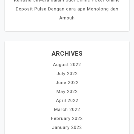
Deposit Pulsa Dengan cara apa Menolong dan
Ampuh
ARCHIVES
August 2022
July 2022
June 2022
May 2022
April 2022
March 2022
February 2022
January 2022