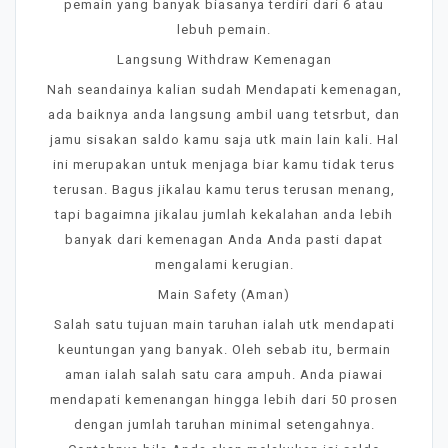
pemain yang banyak biasanya terdiri dari 6 atau
lebuh pemain.
Langsung Withdraw Kemenagan
Nah seandainya kalian sudah Mendapati kemenagan,
ada baiknya anda langsung ambil uang tetsrbut, dan
jamu sisakan saldo kamu saja utk main lain kali. Hal
ini merupakan untuk menjaga biar kamu tidak terus
terusan. Bagus jikalau kamu terus terusan menang,
tapi bagaimna jikalau jumlah kekalahan anda lebih
banyak dari kemenagan Anda Anda pasti dapat
mengalami kerugian.
Main Safety (Aman)
Salah satu tujuan main taruhan ialah utk mendapati
keuntungan yang banyak. Oleh sebab itu, bermain
aman ialah salah satu cara ampuh. Anda piawai
mendapati kemenangan hingga lebih dari 50 prosen
dengan jumlah taruhan minimal setengahnya.