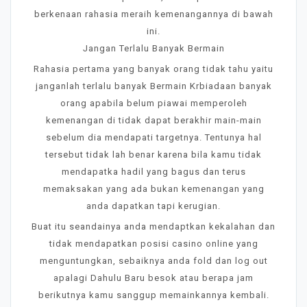
berkenaan rahasia meraih kemenangannya di bawah
ini.
Jangan Terlalu Banyak Bermain
Rahasia pertama yang banyak orang tidak tahu yaitu
janganlah terlalu banyak Bermain Krbiadaan banyak
orang apabila belum piawai memperoleh
kemenangan di tidak dapat berakhir main-main
sebelum dia mendapati targetnya. Tentunya hal
tersebut tidak lah benar karena bila kamu tidak
mendapatka hadil yang bagus dan terus
memaksakan yang ada bukan kemenangan yang
anda dapatkan tapi kerugian.
Buat itu seandainya anda mendaptkan kekalahan dan
tidak mendapatkan posisi casino online yang
menguntungkan, sebaiknya anda fold dan log out
apalagi Dahulu Baru besok atau berapa jam
berikutnya kamu sanggup memainkannya kembali.