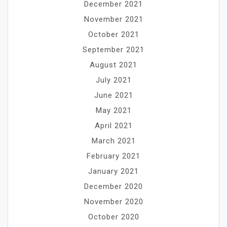
December 2021
November 2021
October 2021
September 2021
August 2021
July 2021
June 2021
May 2021
April 2021
March 2021
February 2021
January 2021
December 2020
November 2020
October 2020