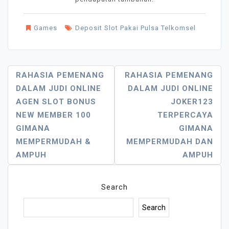
Games
Deposit Slot Pakai Pulsa Telkomsel
Post
RAHASIA PEMENANG
RAHASIA PEMENANG
DALAM JUDI ONLINE
DALAM JUDI ONLINE
Navigation
AGEN SLOT BONUS
JOKER123
NEW MEMBER 100
TERPERCAYA
GIMANA
GIMANA
MEMPERMUDAH &
MEMPERMUDAH DAN
AMPUH
AMPUH
Search
Search