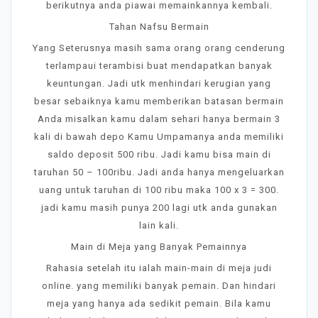
berikutnya anda piawai memainkannya kembali.
Tahan Nafsu Bermain
Yang Seterusnya masih sama orang orang cenderung
terlampaui terambisi buat mendapatkan banyak
keuntungan. Jadi utk menhindari kerugian yang
besar sebaiknya kamu memberikan batasan bermain
Anda misalkan kamu dalam sehari hanya bermain 3
kali di bawah depo Kamu Umpamanya anda memiliki
saldo deposit 500 ribu. Jadi kamu bisa main di
taruhan 50 – 100ribu. Jadi anda hanya mengeluarkan
uang untuk taruhan di 100 ribu maka 100 x 3 = 300.
jadi kamu masih punya 200 lagi utk anda gunakan
lain kali.
Main di Meja yang Banyak Pemainnya
Rahasia setelah itu ialah main-main di meja judi
online. yang memiliki banyak pemain. Dan hindari
meja yang hanya ada sedikit pemain. Bila kamu