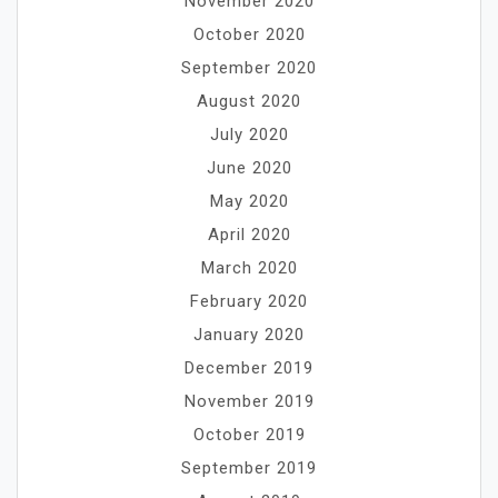
November 2020
October 2020
September 2020
August 2020
July 2020
June 2020
May 2020
April 2020
March 2020
February 2020
January 2020
December 2019
November 2019
October 2019
September 2019