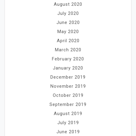
August 2020
July 2020
June 2020
May 2020
April 2020
March 2020
February 2020
January 2020
December 2019
November 2019
October 2019
September 2019
August 2019
July 2019
June 2019