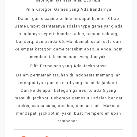
setengahnya saja ialah 250 ribu.
Pilih Kategori Games yang Ada Bandarnya
Dalam game casino online terdapat hampir 8 tipe
Game Empat diantaranya adalah type game yang ada
bandarnya seperti bandar poker, bandar sakong,
bandarq, dan bandar66. Mainkanlah salah satu dari
ke empat kategori game tersebut apabila Anda ingin
mendapati kemenangna yang banyak.
Pilih Permainan yang Ada Jackpotnya
Dalam permainan taruhan di Indonesia memang lah
terdapat type games card yang memiliki jackpot.
Dari ke delapan kategori games itu ada 5 yang
memiliki jackpot. Beberapa games itu adalah bandar
poker, capsa cucu, domino, dan lain-lain. Maksud
mendapati jackpot ini yakni buat memperoleh upah
tambahan.