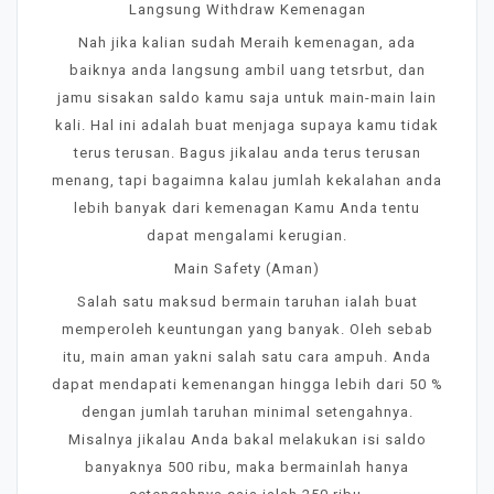
Langsung Withdraw Kemenagan
Nah jika kalian sudah Meraih kemenagan, ada
baiknya anda langsung ambil uang tetsrbut, dan
jamu sisakan saldo kamu saja untuk main-main lain
kali. Hal ini adalah buat menjaga supaya kamu tidak
terus terusan. Bagus jikalau anda terus terusan
menang, tapi bagaimna kalau jumlah kekalahan anda
lebih banyak dari kemenagan Kamu Anda tentu
dapat mengalami kerugian.
Main Safety (Aman)
Salah satu maksud bermain taruhan ialah buat
memperoleh keuntungan yang banyak. Oleh sebab
itu, main aman yakni salah satu cara ampuh. Anda
dapat mendapati kemenangan hingga lebih dari 50 %
dengan jumlah taruhan minimal setengahnya.
Misalnya jikalau Anda bakal melakukan isi saldo
banyaknya 500 ribu, maka bermainlah hanya