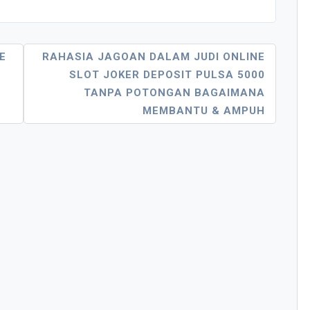
E
RAHASIA JAGOAN DALAM JUDI ONLINE
SLOT JOKER DEPOSIT PULSA 5000
TANPA POTONGAN BAGAIMANA
MEMBANTU & AMPUH