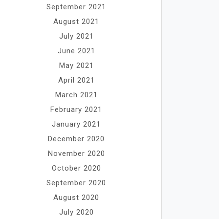
September 2021
August 2021
July 2021
June 2021
May 2021
April 2021
March 2021
February 2021
January 2021
December 2020
November 2020
October 2020
September 2020
August 2020
July 2020