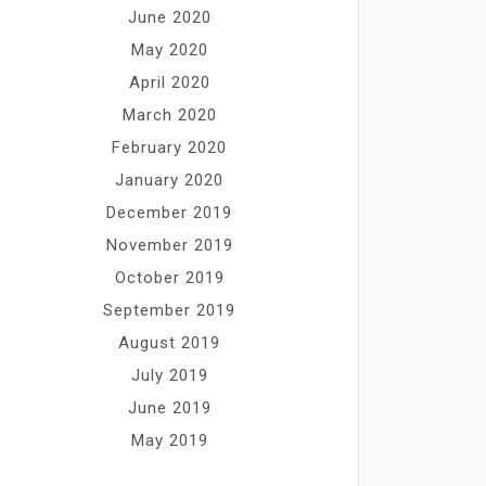
June 2020
May 2020
April 2020
March 2020
February 2020
January 2020
December 2019
November 2019
October 2019
September 2019
August 2019
July 2019
June 2019
May 2019