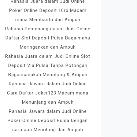
Rahasia Juara dalam Judi Online
Poker Online Deposit 10rb Macam
mana Membantu dan Ampuh
Rahasia Pemenang dalam Judi Online
Daftar Slot Deposit Pulsa Bagaimana
Meringankan dan Ampuh
Rahasia Juara dalam Judi Online Slot
Deposit Via Pulsa Tanpa Potongan
Bagaimanakah Menolong & Ampuh
Rahasia Jawara dalam Judi Online
Cara Daftar Joker123 Macam mana
Menunjang dan Ampuh
Rahasia Jawara dalam Judi Online
Poker Online Deposit Pulsa Dengan
cara apa Menolong dan Ampuh