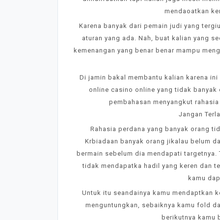
mendaoatkan ke
Karena banyak dari pemain judi yang terg
aturan yang ada. Nah, buat kalian yang 
kemenangan yang benar benar mampu mengh
Di jamin bakal membantu kalian karena ini
online casino online yang tidak banyak
pembahasan menyangkut rahasia
Jangan Terl
Rahasia perdana yang banyak orang tid
Krbiadaan banyak orang jikalau belum d
bermain sebelum dia mendapati targetnya. T
tidak mendapatka hadil yang keren dan
kamu dapa
Untuk itu seandainya kamu mendaptkan ke
menguntungkan, sebaiknya kamu fold dan
berikutnya kamu 