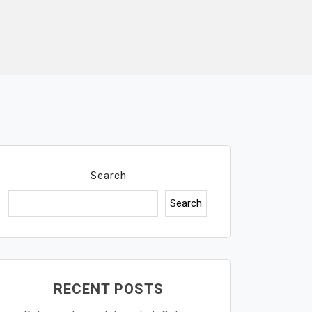
Search
Search
RECENT POSTS