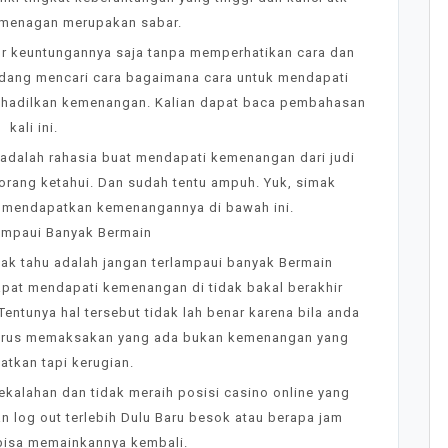
menagan merupakan sabar.
iur keuntungannya saja tanpa memperhatikan cara dan
sedang mencari cara bagaimana cara untuk mendapati
adilkan kemenangan. Kalian dapat baca pembahasan
kali ini.
 adalah rahasia buat mendapati kemenangan dari judi
 orang ketahui. Dan sudah tentu ampuh. Yuk, simak
 mendapatkan kemenangannya di bawah ini.
ampaui Banyak Bermain
ak tahu adalah jangan terlampaui banyak Bermain
apat mendapati kemenangan di tidak bakal berakhir
entunya hal tersebut tidak lah benar karena bila anda
 terus memaksakan yang ada bukan kemenangan yang
tkan tapi kerugian.
kalahan dan tidak meraih posisi casino online yang
 log out terlebih Dulu Baru besok atau berapa jam
bisa memainkannya kembali.