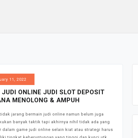
uary 11, 2022
UDI ONLINE JUDI SLOT DEPOSIT
NA MENOLONG & AMPUH
tidak jarang bermain judi online namun belum juga
an banyak taktik tapi akhirnya nihil tidak ada yang
alam game judi online selain kiat atau strategi harus
iki tingkat keberuntungan yang tinggi dan kunci utk