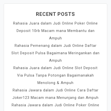
RECENT POSTS
Rahasia Juara dalam Judi Online Poker Online
Deposit 10rb Macam mana Membantu dan
Ampuh
Rahasia Pemenang dalam Judi Online Daftar
Slot Deposit Pulsa Bagaimana Meringankan dan
Ampuh
Rahasia Juara dalam Judi Online Slot Deposit
Via Pulsa Tanpa Potongan Bagaimanakah
Menolong & Ampuh
Rahasia Jawara dalam Judi Online Cara Daftar
Joker123 Macam mana Menunjang dan Ampuh
Rahasia Jawara dalam Judi Online Poker Online