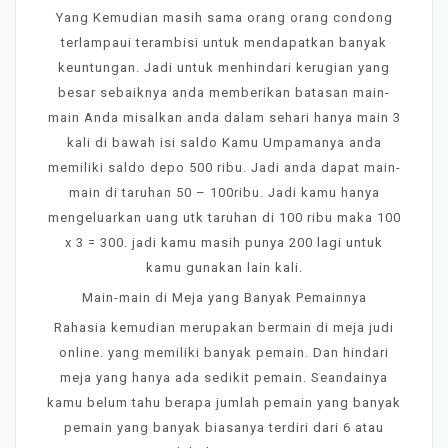
Yang Kemudian masih sama orang orang condong
terlampaui terambisi untuk mendapatkan banyak
keuntungan. Jadi untuk menhindari kerugian yang
besar sebaiknya anda memberikan batasan main-
main Anda misalkan anda dalam sehari hanya main 3
kali di bawah isi saldo Kamu Umpamanya anda
memiliki saldo depo 500 ribu. Jadi anda dapat main-
main di taruhan 50 – 100ribu. Jadi kamu hanya
mengeluarkan uang utk taruhan di 100 ribu maka 100
x 3 = 300. jadi kamu masih punya 200 lagi untuk
kamu gunakan lain kali.
Main-main di Meja yang Banyak Pemainnya
Rahasia kemudian merupakan bermain di meja judi
online. yang memiliki banyak pemain. Dan hindari
meja yang hanya ada sedikit pemain. Seandainya
kamu belum tahu berapa jumlah pemain yang banyak
pemain yang banyak biasanya terdiri dari 6 atau