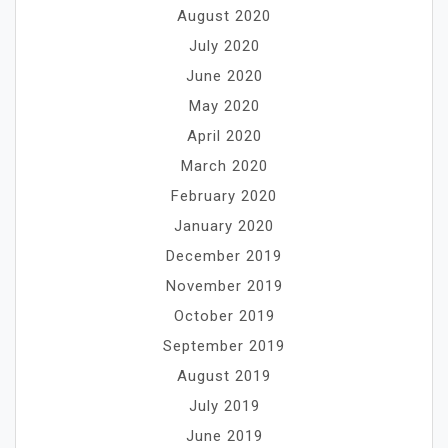
August 2020
July 2020
June 2020
May 2020
April 2020
March 2020
February 2020
January 2020
December 2019
November 2019
October 2019
September 2019
August 2019
July 2019
June 2019