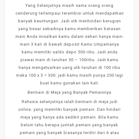
Yang Selanjutnya masih sama orang orang
cenderung terlampaui terambisi untuk mendapatkan
banyak keuntungan. Jadi utk menhindari kerugian
yang besar sebaiknya kamu memberikan batasan
main Anda misalkan kamu dalam sehari hanya main-
main 3 kali di bawah deposit Kamu Umpamanya
kamu memiliki saldo depo 500 ribu. Jadi anda
piawai main di taruhan 50 – 100ribu. Jadi kamu
hanya mengeluarkan uang utk taruhan di 100 ribu
maka 100 x 3 = 300. jadi kamu masih punya 200 lagi
buat kamu gunakan lain kali.
Bermain di Meja yang Banyak Pemainnya
Rahasia selanjutnya ialah bermain di meja judi
online. yang memiliki banyak pemain. Dan hindari
meja yang hanya ada sedikit pemain. Bila kamu
belum tahu berapa jumlah pemain yang banyak
pemain yang banyak biasanya terdiri dari 6 atau