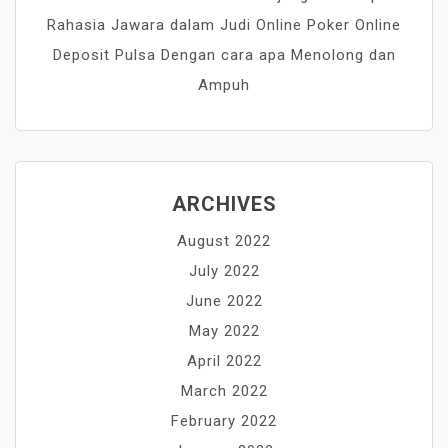
Rahasia Jawara dalam Judi Online Poker Online
Deposit Pulsa Dengan cara apa Menolong dan
Ampuh
ARCHIVES
August 2022
July 2022
June 2022
May 2022
April 2022
March 2022
February 2022