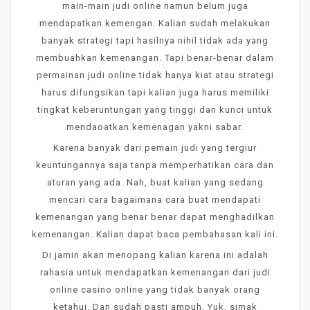
main-main judi online namun belum juga
mendapatkan kemengan. Kalian sudah melakukan
banyak strategi tapi hasilnya nihil tidak ada yang
membuahkan kemenangan. Tapi benar-benar dalam
permainan judi online tidak hanya kiat atau strategi
harus difungsikan tapi kalian juga harus memiliki
tingkat keberuntungan yang tinggi dan kunci untuk
mendaoatkan kemenagan yakni sabar.
Karena banyak dari pemain judi yang tergiur
keuntungannya saja tanpa memperhatikan cara dan
aturan yang ada. Nah, buat kalian yang sedang
mencari cara bagaimana cara buat mendapati
kemenangan yang benar benar dapat menghadilkan
kemenangan. Kalian dapat baca pembahasan kali ini.
Di jamin akan menopang kalian karena ini adalah
rahasia untuk mendapatkan kemenangan dari judi
online casino online yang tidak banyak orang
ketahui. Dan sudah pasti ampuh. Yuk, simak