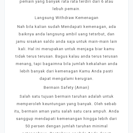
pemain yang banyak rata rata terdiri dari 6 atau
lebuh pemain.
Langsung Withdraw Kemenagan
Nah bila kalian sudah Mendapati kemenagan, ada
baiknya anda langsung ambil uang tetsrbut, dan
jamu sisakan saldo anda saja untuk main-main lain
kali. Hal ini merupakan untuk menjaga biar kamu
tidak terus terusan. Bagus kalau anda terus terusan
menang, tapi bagaimna bila jumlah kekalahan anda
lebih banyak dari kemenagan Kamu Anda pasti
dapat mengalami kerugian.
Bermain Safety (Aman)
Salah satu tujuan bermain taruhan adalah untuk
memperoleh keuntungan yang banyak. Oleh sebab
itu, bermain aman yaitu salah satu cara ampuh. Anda
sanggup mendapati kemenangan hingga lebih dari
50 persen dengan jumlah taruhan minimal