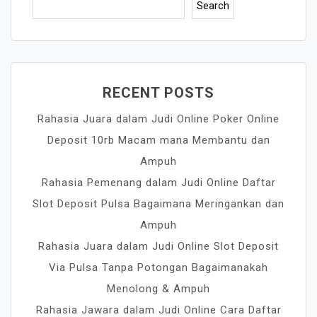
Search
RECENT POSTS
Rahasia Juara dalam Judi Online Poker Online
Deposit 10rb Macam mana Membantu dan
Ampuh
Rahasia Pemenang dalam Judi Online Daftar
Slot Deposit Pulsa Bagaimana Meringankan dan
Ampuh
Rahasia Juara dalam Judi Online Slot Deposit
Via Pulsa Tanpa Potongan Bagaimanakah
Menolong & Ampuh
Rahasia Jawara dalam Judi Online Cara Daftar