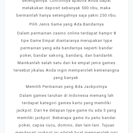
setengahnya. Contohnya apabila Anda dapat
melakukan deposit sebanyak 500 ribu, maka
bermainlah hanya setengahnya saja yakni 250 ribu.
Pilih Jenis Game yang Ada Bandarnya
Dalam permainan casino online terdapat hampir 8
tipe Game Empat diantaranya merupakan type
permainan yang ada bandarnya seperti bandar
poker, bandar sakong, bandarq, dan bandar66.
Mainkanlah salah satu dari ke empat jenis games
tersebut jikalau Anda ingin memperoleh kemenangna
yang banyak.
Memilih Permainan yang Ada Jackpotnya
Dalam games taruhan di Indonesia memang lah
terdapat kategori games kartu yang memiliki
jackpot. Dari ke delapan type game itu ada 5 yang
memiliki jackpot. Beberapa game itu yaitu bandar
poker, capsa cucu, domino, dan lain-lain. Tujuan
mendapati jackpot ini adalah buat memperoleh gaji