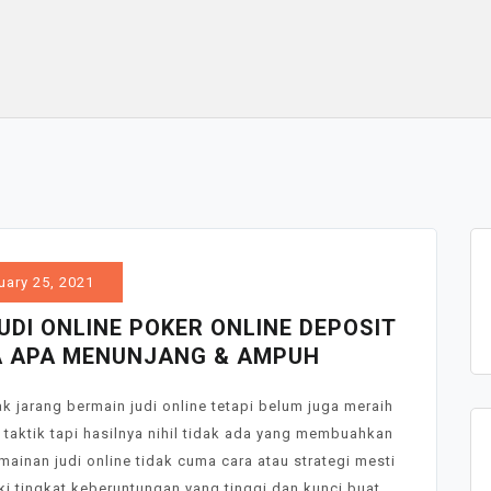
uary 25, 2021
DI ONLINE POKER ONLINE DEPOSIT
A APA MENUNJANG & AMPUH
k jarang bermain judi online tetapi belum juga meraih
aktik tapi hasilnya nihil tidak ada yang membuahkan
inan judi online tidak cuma cara atau strategi mesti
iki tingkat keberuntungan yang tinggi dan kunci buat