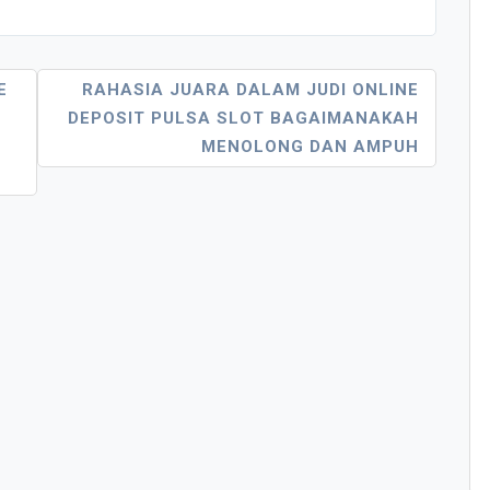
E
RAHASIA JUARA DALAM JUDI ONLINE
DEPOSIT PULSA SLOT BAGAIMANAKAH
MENOLONG DAN AMPUH