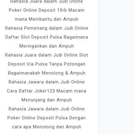
Rahasia Juara dalam Judi Online
Poker Online Deposit 10rb Macam
mana Membantu dan Ampuh
Rahasia Pemenang dalam Judi Online
Daftar Slot Deposit Pulsa Bagaimana
Meringankan dan Ampuh
Rahasia Juara dalam Judi Online Slot
Deposit Via Pulsa Tanpa Potongan
Bagaimanakah Menolong & Ampuh
Rahasia Jawara dalam Judi Online
Cara Daftar Joker123 Macam mana
Menunjang dan Ampuh
Rahasia Jawara dalam Judi Online
Poker Online Deposit Pulsa Dengan
cara apa Menolong dan Ampuh