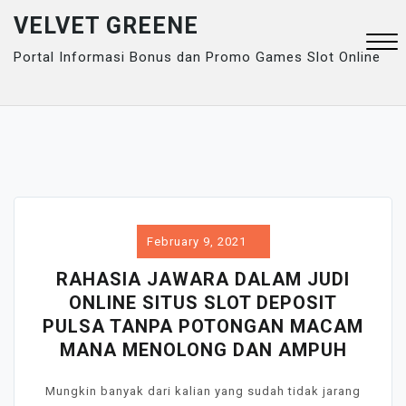
Skip
VELVET GREENE
to
Portal Informasi Bonus dan Promo Games Slot Online
content
Close
Menu
February 9, 2021
RAHASIA JAWARA DALAM JUDI
ONLINE SITUS SLOT DEPOSIT
PULSA TANPA POTONGAN MACAM
MANA MENOLONG DAN AMPUH
Mungkin banyak dari kalian yang sudah tidak jarang