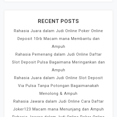
RECENT POSTS
Rahasia Juara dalam Judi Online Poker Online
Deposit 10rb Macam mana Membantu dan
Ampuh
Rahasia Pemenang dalam Judi Online Daftar
Slot Deposit Pulsa Bagaimana Meringankan dan
Ampuh
Rahasia Juara dalam Judi Online Slot Deposit
Via Pulsa Tanpa Potongan Bagaimanakah
Menolong & Ampuh
Rahasia Jawara dalam Judi Online Cara Daftar
Joker123 Macam mana Menunjang dan Ampuh
Rahasia Jawara dalam Judi Online Poker Online