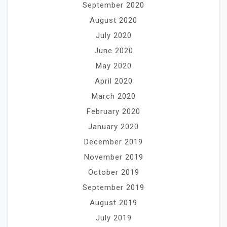
September 2020
August 2020
July 2020
June 2020
May 2020
April 2020
March 2020
February 2020
January 2020
December 2019
November 2019
October 2019
September 2019
August 2019
July 2019