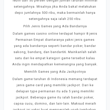
lebih dari 50 persen dengan jumlah taruhan minimal
setengahnya. Misalnya jika Anda bakal melakukan
depo jumlahnya 500 ribu, maka bermainlah hanya
setengahnya saja ialah 250 ribu.
Pilih Jenis Games yang Ada Bandarnya
Dalam games casino online terdapat hampir 8 jenis
Permainan Empat diantaranya yakni jenis games
yang ada bandarnya seperti bandar poker, bandar
sakong, bandarq, dan bandar66. Mainkanlah salah
satu dari ke empat kategori game tersebut kalau
Anda ingin mendapatkan kemenangna yang banyak.
Memilih Games yang Ada Jackpotnya
Dalam game taruhan di Indonesia memang terdapat
jenis game card yang memiliki jackpot. Dari ke
delapan type permainan itu ada 5 yang memiliki
jackpot. Beberapa game itu ialah bandar poker,
capsa cucu, domino, dan lain-lain. Maksud meraih
jackpot ini yakni buat memperoleh upah tambahan.