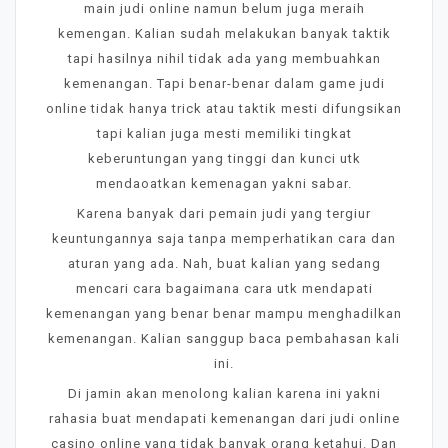
main judi online namun belum juga meraih
kemengan. Kalian sudah melakukan banyak taktik
tapi hasilnya nihil tidak ada yang membuahkan
kemenangan. Tapi benar-benar dalam game judi
online tidak hanya trick atau taktik mesti difungsikan
tapi kalian juga mesti memiliki tingkat
keberuntungan yang tinggi dan kunci utk
mendaoatkan kemenagan yakni sabar.
Karena banyak dari pemain judi yang tergiur
keuntungannya saja tanpa memperhatikan cara dan
aturan yang ada. Nah, buat kalian yang sedang
mencari cara bagaimana cara utk mendapati
kemenangan yang benar benar mampu menghadilkan
kemenangan. Kalian sanggup baca pembahasan kali
ini.
Di jamin akan menolong kalian karena ini yakni
rahasia buat mendapati kemenangan dari judi online
casino online yang tidak banyak orang ketahui. Dan