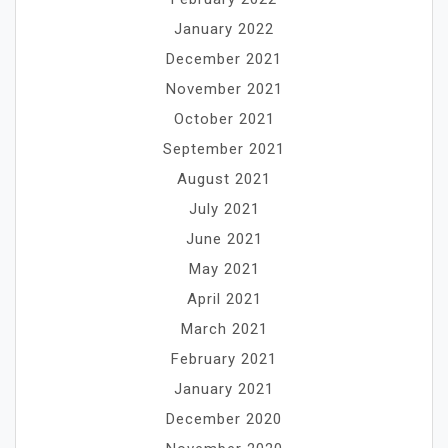
January 2022
December 2021
November 2021
October 2021
September 2021
August 2021
July 2021
June 2021
May 2021
April 2021
March 2021
February 2021
January 2021
December 2020