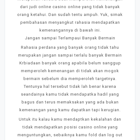
dari judi online casino online yang tidak banyak
orang ketahui. Dan sudah tentu ampuh. Yuk, simak
pembahasan menyangkut rahasia mendapatkan
kemenangannya di bawah ini.
Jangan sampai Terlampaui Banyak Bermain
Rahasia perdana yang banyak orang tidak tahu
merupakan jangan sampai terlalu banyak Bermain
Krbiadaan banyak orang apabila belum sanggup
memperoleh kemenangan di tidak akan mogok
bermain sebelum dia memperoleh targetnya.
Tentunya hal tersebut tidak lah benar karena
seandainya kamu tidak mendapatka hadil yang
bagus dan terus memaksakan yang ada bukan
kemenangan yang kamu dapatkan tapi kerugian.
Untuk itu kalau kamu mendaptkan kekalahan dan
tidak mendapatkan posisi casino online yang
menguntungkan, sebaiknya kamu fold dan log out