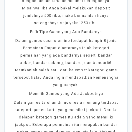
dengan jumlah taruhan minimal setengahnya.
Misalnya jika Anda bakal melakukan deposit
jumlahnya 500 ribu, maka bermainlah hanya
setengahnya saja yakni 250 ribu.
Pilih Tipe Game yang Ada Bandarnya
Dalam games casino online terdapat hampir 8 jenis
Permainan Empat diantaranya ialah kategori
permainan yang ada bandarnya seperti bandar
poker, bandar sakong, bandarq, dan bandar66.
Mainkanlah salah satu dari ke empat kategori game
tersebut kalau Anda ingin mendapatkan kemenangna
yang banyak.
Memilih Games yang Ada Jackpotnya
Dalam games taruhan di Indonesia memang terdapat
kategori games kartu yang memiliki jackpot. Dari ke
delapan kategori games itu ada 5 yang memiliki
jackpot. Beberapa permainan itu merupakan bandar
poker, capsa cucu, domino, dan lain-lain. Maksud