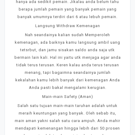
hanya ada sedikit pemain. Jikalau anda belum tahu
berapa jumlah pemain yang banyak pemain yang
banyak umumnya terdiri dari 6 atau lebuh pemain.
Langsung Withdraw Kemenagan
Nah seandainya kalian sudah Memperoleh
kemenagan, ada baiknya kamu langsung ambil uang
tetsrbut, dan jamu sisakan saldo anda saja utk
bermain lain kali. Hal ini yaitu utk menjaga agar anda
tidak terus terusan. Keren kalau anda terus terusan
menang, tapi bagaimna seandainya jumlah
kekalahan kamu lebih banyak dari kemenagan Anda
Anda pasti bakal mengalami kerugian.
Main-main Safety (Aman)
Salah satu tujuan main-main taruhan adalah untuk
meraih keuntungan yang banyak. Oleh sebab itu,
main aman yakni salah satu cara ampuh. Anda mahir
mendapati kemenangan hingga lebih dari 50 prosen