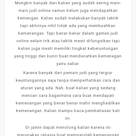
Mungkin banyak dari kalian yang sudah sering main-
main judi online namun belum juga mendapatkan
kemengan. Kalian sudah melakukan banyak taktik
tapi akhirnya nihil tidak ada yang membuahkan
kemenangan. Tapi benar-benar dalam games judi
online selain trik atau taktik mesti difungsikan tapi
kalian juga mesti memiliki tingkat keberuntungan
yang tinggi dan kunci buat mendaoatkan kemenagan
yaitu sabar.
Karena banyak dari pemain judi yang tergiur
keuntungannya saja tanpa memperhatikan cara dan
aturan yang ada. Nah, buat kalian yang sedang
mencari cara bagaimana cara buat mendapati
kemenangan yang benar benar mahir menghadilkan
kemenangan. Kalian mampu baca pembahasan kali
ini.
Di jamin dapat menolong kalian karena ini
merupakan rahasia buat memperoleh kemenangan