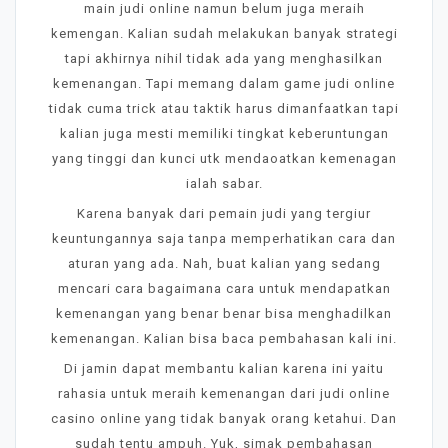
main judi online namun belum juga meraih
kemengan. Kalian sudah melakukan banyak strategi
tapi akhirnya nihil tidak ada yang menghasilkan
kemenangan. Tapi memang dalam game judi online
tidak cuma trick atau taktik harus dimanfaatkan tapi
kalian juga mesti memiliki tingkat keberuntungan
yang tinggi dan kunci utk mendaoatkan kemenagan
ialah sabar.
Karena banyak dari pemain judi yang tergiur
keuntungannya saja tanpa memperhatikan cara dan
aturan yang ada. Nah, buat kalian yang sedang
mencari cara bagaimana cara untuk mendapatkan
kemenangan yang benar benar bisa menghadilkan
kemenangan. Kalian bisa baca pembahasan kali ini.
Di jamin dapat membantu kalian karena ini yaitu
rahasia untuk meraih kemenangan dari judi online
casino online yang tidak banyak orang ketahui. Dan
sudah tentu ampuh. Yuk, simak pembahasan