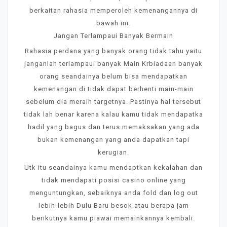
berkaitan rahasia memperoleh kemenangannya di
bawah ini.
Jangan Terlampaui Banyak Bermain
Rahasia perdana yang banyak orang tidak tahu yaitu
janganlah terlampaui banyak Main Krbiadaan banyak
orang seandainya belum bisa mendapatkan
kemenangan di tidak dapat berhenti main-main
sebelum dia meraih targetnya. Pastinya hal tersebut
tidak lah benar karena kalau kamu tidak mendapatka
hadil yang bagus dan terus memaksakan yang ada
bukan kemenangan yang anda dapatkan tapi
kerugian.
Utk itu seandainya kamu mendaptkan kekalahan dan
tidak mendapati posisi casino online yang
menguntungkan, sebaiknya anda fold dan log out
lebih-lebih Dulu Baru besok atau berapa jam
berikutnya kamu piawai memainkannya kembali.