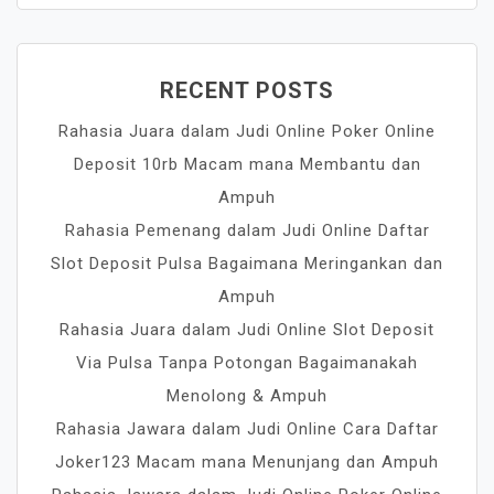
RECENT POSTS
Rahasia Juara dalam Judi Online Poker Online
Deposit 10rb Macam mana Membantu dan
Ampuh
Rahasia Pemenang dalam Judi Online Daftar
Slot Deposit Pulsa Bagaimana Meringankan dan
Ampuh
Rahasia Juara dalam Judi Online Slot Deposit
Via Pulsa Tanpa Potongan Bagaimanakah
Menolong & Ampuh
Rahasia Jawara dalam Judi Online Cara Daftar
Joker123 Macam mana Menunjang dan Ampuh