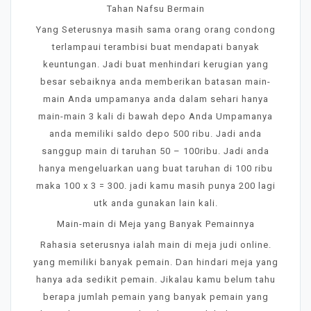
Tahan Nafsu Bermain
Yang Seterusnya masih sama orang orang condong
terlampaui terambisi buat mendapati banyak
keuntungan. Jadi buat menhindari kerugian yang
besar sebaiknya anda memberikan batasan main-
main Anda umpamanya anda dalam sehari hanya
main-main 3 kali di bawah depo Anda Umpamanya
anda memiliki saldo depo 500 ribu. Jadi anda
sanggup main di taruhan 50 – 100ribu. Jadi anda
hanya mengeluarkan uang buat taruhan di 100 ribu
maka 100 x 3 = 300. jadi kamu masih punya 200 lagi
utk anda gunakan lain kali.
Main-main di Meja yang Banyak Pemainnya
Rahasia seterusnya ialah main di meja judi online.
yang memiliki banyak pemain. Dan hindari meja yang
hanya ada sedikit pemain. Jikalau kamu belum tahu
berapa jumlah pemain yang banyak pemain yang