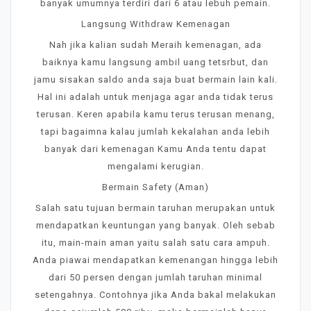
banyak umumnya terdiri dari 6 atau lebuh pemain.
Langsung Withdraw Kemenagan
Nah jika kalian sudah Meraih kemenagan, ada
baiknya kamu langsung ambil uang tetsrbut, dan
jamu sisakan saldo anda saja buat bermain lain kali.
Hal ini adalah untuk menjaga agar anda tidak terus
terusan. Keren apabila kamu terus terusan menang,
tapi bagaimna kalau jumlah kekalahan anda lebih
banyak dari kemenagan Kamu Anda tentu dapat
mengalami kerugian.
Bermain Safety (Aman)
Salah satu tujuan bermain taruhan merupakan untuk
mendapatkan keuntungan yang banyak. Oleh sebab
itu, main-main aman yaitu salah satu cara ampuh.
Anda piawai mendapatkan kemenangan hingga lebih
dari 50 persen dengan jumlah taruhan minimal
setengahnya. Contohnya jika Anda bakal melakukan