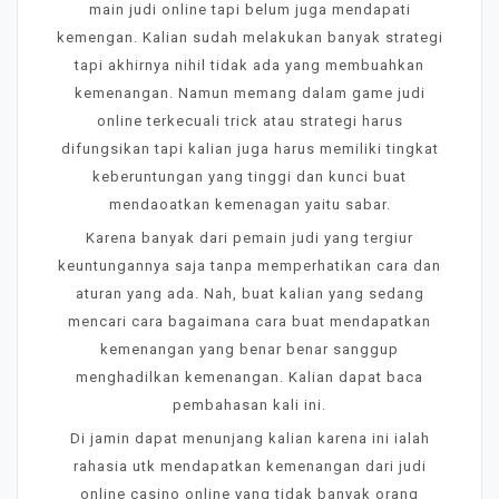
main judi online tapi belum juga mendapati
kemengan. Kalian sudah melakukan banyak strategi
tapi akhirnya nihil tidak ada yang membuahkan
kemenangan. Namun memang dalam game judi
online terkecuali trick atau strategi harus
difungsikan tapi kalian juga harus memiliki tingkat
keberuntungan yang tinggi dan kunci buat
mendaoatkan kemenagan yaitu sabar.
Karena banyak dari pemain judi yang tergiur
keuntungannya saja tanpa memperhatikan cara dan
aturan yang ada. Nah, buat kalian yang sedang
mencari cara bagaimana cara buat mendapatkan
kemenangan yang benar benar sanggup
menghadilkan kemenangan. Kalian dapat baca
pembahasan kali ini.
Di jamin dapat menunjang kalian karena ini ialah
rahasia utk mendapatkan kemenangan dari judi
online casino online yang tidak banyak orang