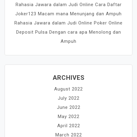
Rahasia Jawara dalam Judi Online Cara Daftar
Joker123 Macam mana Menunjang dan Ampuh
Rahasia Jawara dalam Judi Online Poker Online
Deposit Pulsa Dengan cara apa Menolong dan
Ampuh
ARCHIVES
August 2022
July 2022
June 2022
May 2022
April 2022
March 2022