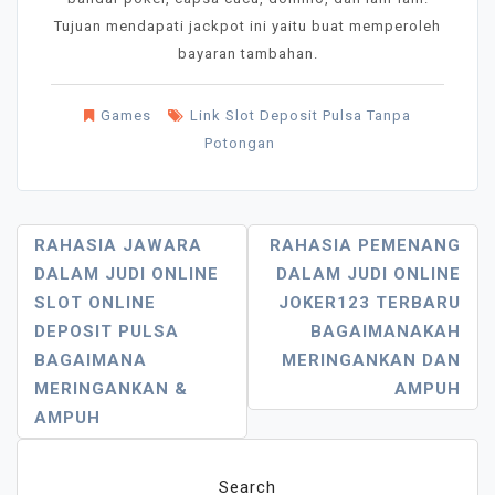
Tujuan mendapati jackpot ini yaitu buat memperoleh
bayaran tambahan.
Games
Link Slot Deposit Pulsa Tanpa
Potongan
Post
RAHASIA JAWARA
RAHASIA PEMENANG
DALAM JUDI ONLINE
DALAM JUDI ONLINE
Navigation
SLOT ONLINE
JOKER123 TERBARU
DEPOSIT PULSA
BAGAIMANAKAH
BAGAIMANA
MERINGANKAN DAN
MERINGANKAN &
AMPUH
AMPUH
Search