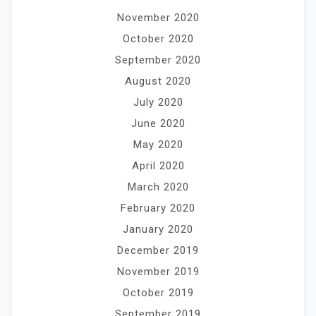
November 2020
October 2020
September 2020
August 2020
July 2020
June 2020
May 2020
April 2020
March 2020
February 2020
January 2020
December 2019
November 2019
October 2019
September 2019