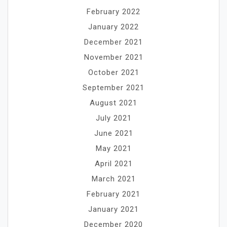
February 2022
January 2022
December 2021
November 2021
October 2021
September 2021
August 2021
July 2021
June 2021
May 2021
April 2021
March 2021
February 2021
January 2021
December 2020