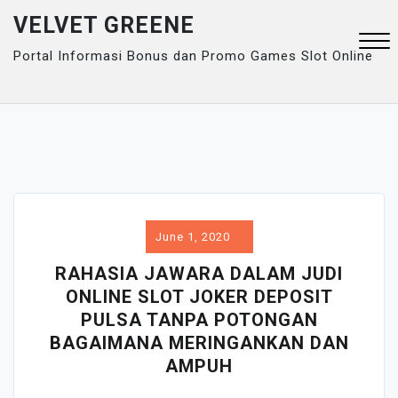
Skip
VELVET GREENE
to
Portal Informasi Bonus dan Promo Games Slot Online
content
Close
Menu
June 1, 2020
RAHASIA JAWARA DALAM JUDI
ONLINE SLOT JOKER DEPOSIT
PULSA TANPA POTONGAN
BAGAIMANA MERINGANKAN DAN
AMPUH