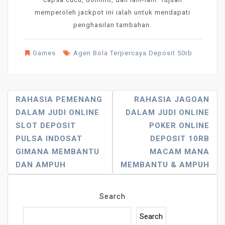
memperoleh jackpot ini ialah untuk mendapati
penghasilan tambahan.
Games
Agen Bola Terpercaya Deposit 50rb
Post
RAHASIA PEMENANG
RAHASIA JAGOAN
DALAM JUDI ONLINE
DALAM JUDI ONLINE
Navigation
SLOT DEPOSIT
POKER ONLINE
PULSA INDOSAT
DEPOSIT 10RB
GIMANA MEMBANTU
MACAM MANA
DAN AMPUH
MEMBANTU & AMPUH
Search
Search