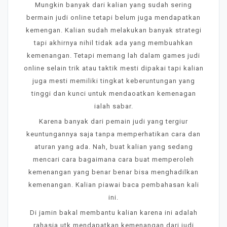
Mungkin banyak dari kalian yang sudah sering
bermain judi online tetapi belum juga mendapatkan
kemengan. Kalian sudah melakukan banyak strategi
tapi akhirnya nihil tidak ada yang membuahkan
kemenangan. Tetapi memang lah dalam games judi
online selain trik atau taktik mesti dipakai tapi kalian
juga mesti memiliki tingkat keberuntungan yang
tinggi dan kunci untuk mendaoatkan kemenagan
ialah sabar.
Karena banyak dari pemain judi yang tergiur
keuntungannya saja tanpa memperhatikan cara dan
aturan yang ada. Nah, buat kalian yang sedang
mencari cara bagaimana cara buat memperoleh
kemenangan yang benar benar bisa menghadilkan
kemenangan. Kalian piawai baca pembahasan kali
ini.
Di jamin bakal membantu kalian karena ini adalah
rahasia utk mendapatkan kemenangan dari judi