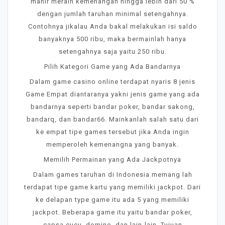
mahir meraih kemenangan hingga lebih dari 50 %
dengan jumlah taruhan minimal setengahnya.
Contohnya jikalau Anda bakal melakukan isi saldo
banyaknya 500 ribu, maka bermainlah hanya
setengahnya saja yaitu 250 ribu.
Pilih Kategori Game yang Ada Bandarnya
Dalam game casino online terdapat nyaris 8 jenis
Game Empat diantaranya yakni jenis game yang ada
bandarnya seperti bandar poker, bandar sakong,
bandarq, dan bandar66. Mainkanlah salah satu dari
ke empat tipe games tersebut jika Anda ingin
memperoleh kemenangna yang banyak.
Memilih Permainan yang Ada Jackpotnya
Dalam games taruhan di Indonesia memang lah
terdapat tipe game kartu yang memiliki jackpot. Dari
ke delapan type game itu ada 5 yang memiliki
jackpot. Beberapa game itu yaitu bandar poker,
capsa cucu, domino, dan lain-lain. Tujuan