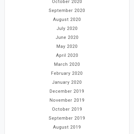
October 2020
September 2020
August 2020
July 2020
June 2020
May 2020
April 2020
March 2020
February 2020
January 2020
December 2019
November 2019
October 2019
September 2019
August 2019