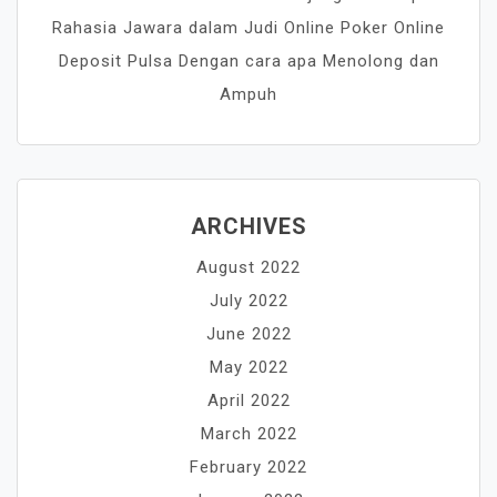
Rahasia Jawara dalam Judi Online Poker Online
Deposit Pulsa Dengan cara apa Menolong dan
Ampuh
ARCHIVES
August 2022
July 2022
June 2022
May 2022
April 2022
March 2022
February 2022