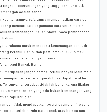
ki tingkat keberuntungan yang tinggi dan kunci utk
emenagan adalah sabar.
iur keuntungannya saja tanpa memperhatikan cara dan
 sedang mencari cara bagaimana cara untuk meraih
adilkan kemenangan. Kalian piawai baca pembahasan
kali ini.
 yaitu rahasia untuk mendapati kemenangan dari judi
 orang ketahui. Dan sudah pasti ampuh. Yuk, simak
a meraih kemenangannya di bawah ini.
Terlampaui Banyak Bermain
ahu merupakan jangan sampai terlalu banyak Main-main
at memperoleh kemenangan di tidak dapat berakhir
Tentunya hal tersebut tidak lah benar karena jikalau
an terus memaksakan yang ada bukan kemenangan yang
tkan tapi kerugian.
han dan tidak mendapatkan posisi casino online yang
 log out terlebih Dulu Baru besok atau berapa jam