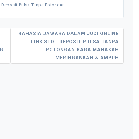
t Deposit Pulsa Tanpa Potongan
RAHASIA JAWARA DALAM JUDI ONLINE
LINK SLOT DEPOSIT PULSA TANPA
NG
POTONGAN BAGAIMANAKAH
MERINGANKAN & AMPUH