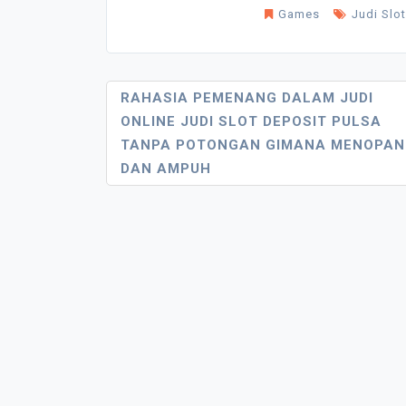
Games
Judi Slo
Post
RAHASIA PEMENANG DALAM JUDI
ONLINE JUDI SLOT DEPOSIT PULSA
Navigation
TANPA POTONGAN GIMANA MENOPA
DAN AMPUH