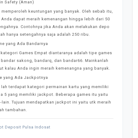
in Safety (Aman)
k memperoleh keuntungan yang banyak. Oleh sebab itu,
. Anda dapat meraih kemenangan hingga lebih dari 50
tengahnya. Contohnya jika Anda akan melakukan depo
ah hanya setengahnya saja adalah 250 ribu.
ame yang Ada Bandarnya
8 kategori Games Empat diantaranya adalah tipe games
, bandar sakong, bandarq, dan bandar66. Mainkanlah
but kalau Anda ingin meraih kemenangna yang banyak.
e yang Ada Jackpotnya
ah terdapat kategori permainan kartu yang memiliki
da 5 yang memiliki jackpot. Beberapa games itu yaitu
lain. Tujuan mendapatkan jackpot ini yaitu utk meraih
ah tambahan.
ot Deposit Pulsa Indosat