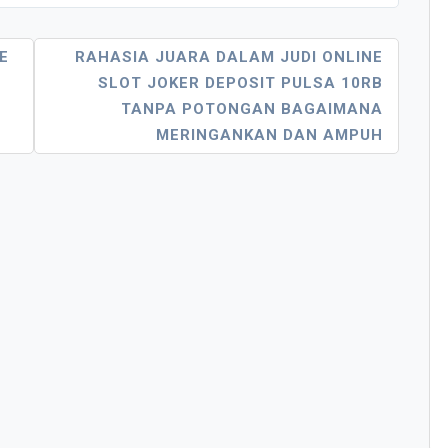
E
RAHASIA JUARA DALAM JUDI ONLINE
SLOT JOKER DEPOSIT PULSA 10RB
N
TANPA POTONGAN BAGAIMANA
MERINGANKAN DAN AMPUH