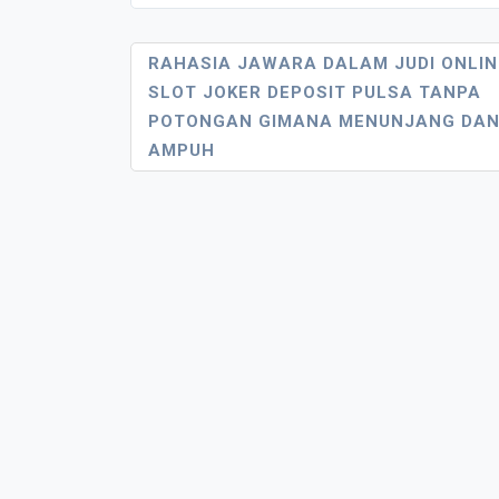
Post
RAHASIA JAWARA DALAM JUDI ONLIN
SLOT JOKER DEPOSIT PULSA TANPA
Navigation
POTONGAN GIMANA MENUNJANG DA
AMPUH