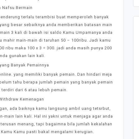
n Nafsu Bermain
enderung terlalu terambisi buat memperoleh banyak
n yang besar sebaiknya anda memberikan batasan main
rmain 3 kali di bawah isi saldo Kamu Umpamanya anda
mu mahir main-main di taruhan 50 – 100ribu. Jadi kamu
0 ribu maka 100 x 3 = 300. jadi anda masih punya 200
anda gunakan lain kali.
 yang Banyak Pemainnya
online. yang memiliki banyak pemain. Dan hindari meja
 belum tahu berapa jumlah pemain yang banyak pemain
erdiri dari 6 atau lebuh pemain.
Withdraw Kemenagan
an, ada baiknya kamu langsung ambil uang tetsrbut,
-main lain kali. Hal ini yakni untuk menjaga agar anda
s terusan menang, tapi bagaimna bila jumlah kekalahan
 Kamu Kamu pasti bakal mengalami kerugian.