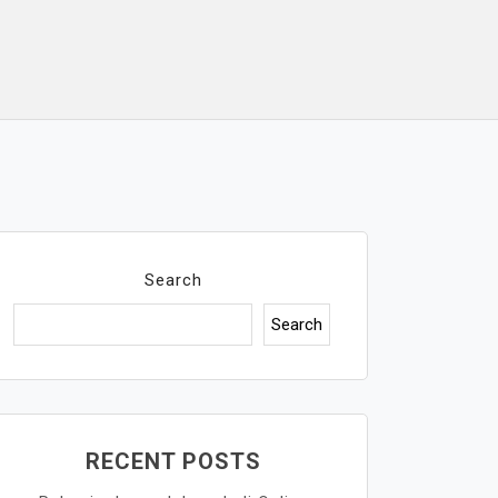
Search
Search
RECENT POSTS