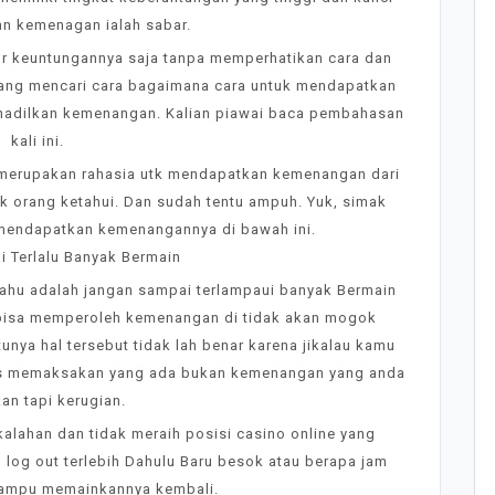
n kemenagan ialah sabar.
iur keuntungannya saja tanpa memperhatikan cara dan
edang mencari cara bagaimana cara untuk mendapatkan
hadilkan kemenangan. Kalian piawai baca pembahasan
kali ini.
i merupakan rahasia utk mendapatkan kemenangan dari
ak orang ketahui. Dan sudah tentu ampuh. Yuk, simak
mendapatkan kemenangannya di bawah ini.
 Terlalu Banyak Bermain
tahu adalah jangan sampai terlampaui banyak Bermain
 bisa memperoleh kemenangan di tidak akan mogok
unya hal tersebut tidak lah benar karena jikalau kamu
rus memaksakan yang ada bukan kemenangan yang anda
an tapi kerugian.
alahan dan tidak meraih posisi casino online yang
log out terlebih Dahulu Baru besok atau berapa jam
ampu memainkannya kembali.