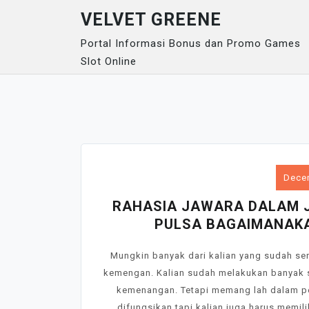
Skip
VELVET GREENE
to
Portal Informasi Bonus dan Promo Games
content
Slot Online
Dece
RAHASIA JAWARA DALAM JU
PULSA BAGAIMANAK
Mungkin banyak dari kalian yang sudah ser
kemengan. Kalian sudah melakukan banyak st
kemenangan. Tetapi memang lah dalam perm
difungsikan tapi kalian juga harus memil