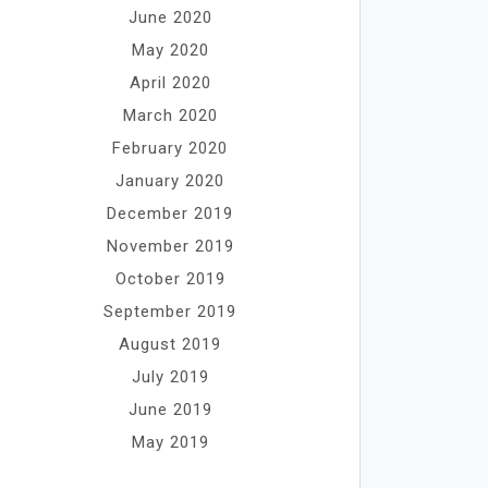
June 2020
May 2020
April 2020
March 2020
February 2020
January 2020
December 2019
November 2019
October 2019
September 2019
August 2019
July 2019
June 2019
May 2019