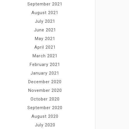
September 2021
August 2021
July 2021
June 2021
May 2021
April 2021
March 2021
February 2021
January 2021
December 2020
November 2020
October 2020
September 2020
August 2020
July 2020