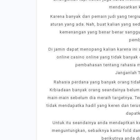
mendaoatkan k
Karena banyak dari pemain judi yang terg
aturan yang ada. Nah, buat kalian yang s
kemenangan yang benar benar sanggu
pemba
Di jamin dapat menopang kalian karena ini
online casino online yang tidak banyak
pembahasan tentang rahasia 
Janganlah T
Rahasia perdana yang banyak orang tidak
Krbiadaan banyak orang seandainya belum
main-main sebelum dia meraih targetnya. Ten
tidak mendapatka hadil yang keren dan te
dapatk
Untuk itu seandainya anda mendaptkan ke
menguntungkan, sebaiknya kamu fold dan 
berikutnya anda 