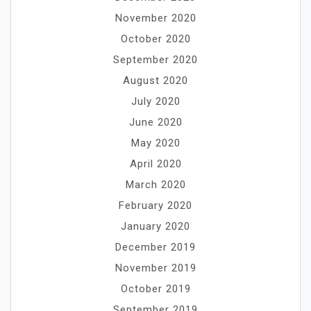
November 2020
October 2020
September 2020
August 2020
July 2020
June 2020
May 2020
April 2020
March 2020
February 2020
January 2020
December 2019
November 2019
October 2019
September 2019