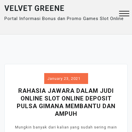
Skip
VELVET GREENE
to
Portal Informasi Bonus dan Promo Games Slot Online
content
Close
Menu
January 23, 2021
RAHASIA JAWARA DALAM JUDI
ONLINE SLOT ONLINE DEPOSIT
PULSA GIMANA MEMBANTU DAN
AMPUH
Mungkin banyak dari kalian yang sudah sering main