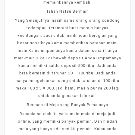
memainkannya kembali.
Tahan Nafsu Bermain
Yang Selanjutnya masih sama orang orang condong
terlampaui terambisi buat meraih banyak
keuntungan. Jadi untuk menhindari kerugian yang
besar sebaiknya kamu memberikan batasan main-
main Kamu umpamanya kamu dalam sehari hanya
main-main 3 kali di bawah deposit Anda Umpamanya
kamu memiliki saldo deposit 500 ribu. Jadi anda
bisa bermain di taruhan 50 – 100ribu. Jadi anda
hanya mengeluarkan uang untuk taruhan di 100 ribu
maka 100 x 3 = 300. jadi kamu masih punya 200 lagi
untuk anda gunakan lain kali.
Bermain di Meja yang Banyak Pemainnya
Rahasia setelah itu yaitu main-main di meja judi
online. yang memiliki banyak pemain. Dan hindari
meja yang hanya ada sedikit pemain. Kalau anda