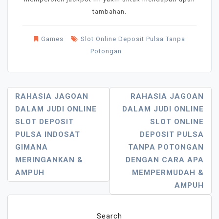
tambahan.
Games
Slot Online Deposit Pulsa Tanpa
Potongan
Post
RAHASIA JAGOAN
RAHASIA JAGOAN
DALAM JUDI ONLINE
DALAM JUDI ONLINE
Navigation
SLOT DEPOSIT
SLOT ONLINE
PULSA INDOSAT
DEPOSIT PULSA
GIMANA
TANPA POTONGAN
MERINGANKAN &
DENGAN CARA APA
AMPUH
MEMPERMUDAH &
AMPUH
Search