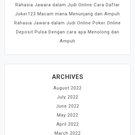
Rahasia Jawara dalam Judi Online Cara Daftar
Joker123 Macam mana Menunjang dan Ampuh
Rahasia Jawara dalam Judi Online Poker Online
Deposit Pulsa Dengan cara apa Menolong dan
Ampuh
ARCHIVES
August 2022
July 2022
June 2022
May 2022
April 2022
March 2022