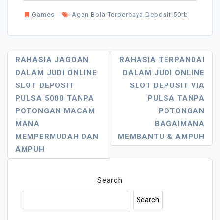
Games
Agen Bola Terpercaya Deposit 50rb
Post
RAHASIA JAGOAN
RAHASIA TERPANDAI
DALAM JUDI ONLINE
DALAM JUDI ONLINE
Navigation
SLOT DEPOSIT
SLOT DEPOSIT VIA
PULSA 5000 TANPA
PULSA TANPA
POTONGAN MACAM
POTONGAN
MANA
BAGAIMANA
MEMPERMUDAH DAN
MEMBANTU & AMPUH
AMPUH
Search
Search