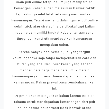
main judi online tetapi belum juga memperoleh
kemengan. Kalian sudah melakukan banyak taktik
tapi akhirnya nihil tidak ada yang membuahkan
kemenangan. Tetapi memang dalam game judi online
selain trick atau strategi harus dipakai tapi kalian
juga harus memiliki tingkat keberuntungan yang
tinggi dan kunci utk mendaoatkan kemenagan
merupakan sabar.
Karena banyak dari pemain judi yang tergiur
keuntungannya saja tanpa memperhatikan cara dan
aturan yang ada. Nah, buat kalian yang sedang
mencari cara bagaimana cara untuk meraih
kemenangan yang benar benar dapat menghadilkan
kemenangan. Kalian piawai baca pembahasan kali
ini.
Di jamin akan meringankan kalian karena ini ialah
rahasia untuk mendapatkan kemenangan dari judi
online casino online yang tidak banyak orang