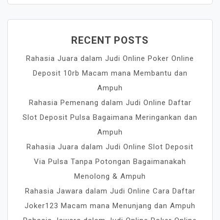
RECENT POSTS
Rahasia Juara dalam Judi Online Poker Online
Deposit 10rb Macam mana Membantu dan
Ampuh
Rahasia Pemenang dalam Judi Online Daftar
Slot Deposit Pulsa Bagaimana Meringankan dan
Ampuh
Rahasia Juara dalam Judi Online Slot Deposit
Via Pulsa Tanpa Potongan Bagaimanakah
Menolong & Ampuh
Rahasia Jawara dalam Judi Online Cara Daftar
Joker123 Macam mana Menunjang dan Ampuh