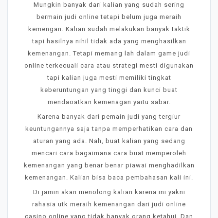
Mungkin banyak dari kalian yang sudah sering
bermain judi online tetapi belum juga meraih
kemengan. Kalian sudah melakukan banyak taktik
tapi hasilnya nihil tidak ada yang menghasilkan
kemenangan. Tetapi memang lah dalam game judi
online terkecuali cara atau strategi mesti digunakan
tapi kalian juga mesti memiliki tingkat
keberuntungan yang tinggi dan kunci buat
mendaoatkan kemenagan yaitu sabar.
Karena banyak dari pemain judi yang tergiur
keuntungannya saja tanpa memperhatikan cara dan
aturan yang ada. Nah, buat kalian yang sedang
mencari cara bagaimana cara buat memperoleh
kemenangan yang benar benar piawai menghadilkan
kemenangan. Kalian bisa baca pembahasan kali ini.
Di jamin akan menolong kalian karena ini yakni
rahasia utk meraih kemenangan dari judi online
casino online yang tidak banyak orang ketahui. Dan