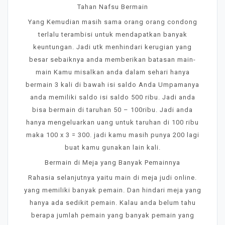
Tahan Nafsu Bermain
Yang Kemudian masih sama orang orang condong
terlalu terambisi untuk mendapatkan banyak
keuntungan. Jadi utk menhindari kerugian yang
besar sebaiknya anda memberikan batasan main-
main Kamu misalkan anda dalam sehari hanya
bermain 3 kali di bawah isi saldo Anda Umpamanya
anda memiliki saldo isi saldo 500 ribu. Jadi anda
bisa bermain di taruhan 50 – 100ribu. Jadi anda
hanya mengeluarkan uang untuk taruhan di 100 ribu
maka 100 x 3 = 300. jadi kamu masih punya 200 lagi
buat kamu gunakan lain kali.
Bermain di Meja yang Banyak Pemainnya
Rahasia selanjutnya yaitu main di meja judi online.
yang memiliki banyak pemain. Dan hindari meja yang
hanya ada sedikit pemain. Kalau anda belum tahu
berapa jumlah pemain yang banyak pemain yang