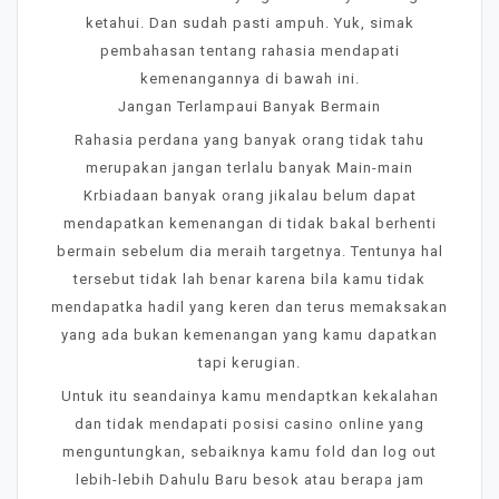
ketahui. Dan sudah pasti ampuh. Yuk, simak
pembahasan tentang rahasia mendapati
kemenangannya di bawah ini.
Jangan Terlampaui Banyak Bermain
Rahasia perdana yang banyak orang tidak tahu
merupakan jangan terlalu banyak Main-main
Krbiadaan banyak orang jikalau belum dapat
mendapatkan kemenangan di tidak bakal berhenti
bermain sebelum dia meraih targetnya. Tentunya hal
tersebut tidak lah benar karena bila kamu tidak
mendapatka hadil yang keren dan terus memaksakan
yang ada bukan kemenangan yang kamu dapatkan
tapi kerugian.
Untuk itu seandainya kamu mendaptkan kekalahan
dan tidak mendapati posisi casino online yang
menguntungkan, sebaiknya kamu fold dan log out
lebih-lebih Dahulu Baru besok atau berapa jam