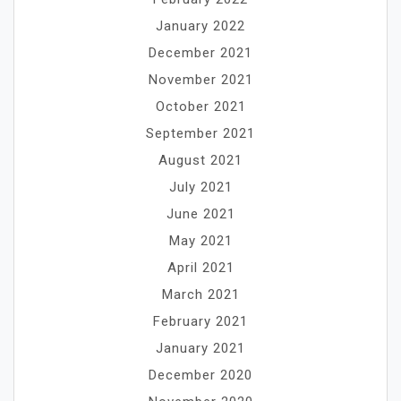
January 2022
December 2021
November 2021
October 2021
September 2021
August 2021
July 2021
June 2021
May 2021
April 2021
March 2021
February 2021
January 2021
December 2020