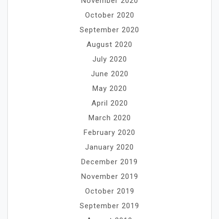
November 2020
October 2020
September 2020
August 2020
July 2020
June 2020
May 2020
April 2020
March 2020
February 2020
January 2020
December 2019
November 2019
October 2019
September 2019