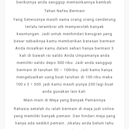
berikutnya anda sanggup memainkannya kembali.
Tahan Nafsu Bermain
Yang Seterusnya masih sama orang orang cenderung
terlalu terambisi utk memperoleh banyak
keuntungan. Jadi untuk menhindari kerugian yang
besar sebaiknya kamu memberikan batasan bermain
Anda misalkan kamu dalam sehari hanya bermain 3
kali di bawah isi saldo Anda Umpamanya anda
memiliki saldo depo 500 ribu. Jadi anda sanggup
bermain di taruhan 50 – 100ribu. Jadi kamu hanya
mengeluarkan uang buat taruhan di 100 ribu maka
100 x 3 = 300. jadi kamu masih punya 200 lagi buat
anda gunakan lain kali.
Main-main di Meja yang Banyak Pemainnya
Rahasia setelah itu ialah bermain di meja judi online.
yang memiliki banyak pemain. Dan hindari meja yang
hanya ada sedikit pemain. Jikalau anda belum tahu