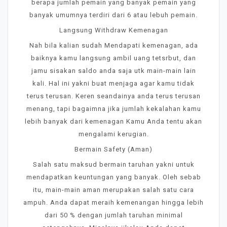
berapa jumlah pemain yang banyak pemain yang
banyak umumnya terdiri dari 6 atau lebuh pemain.
Langsung Withdraw Kemenagan
Nah bila kalian sudah Mendapati kemenagan, ada
baiknya kamu langsung ambil uang tetsrbut, dan
jamu sisakan saldo anda saja utk main-main lain
kali. Hal ini yakni buat menjaga agar kamu tidak
terus terusan. Keren seandainya anda terus terusan
menang, tapi bagaimna jika jumlah kekalahan kamu
lebih banyak dari kemenagan Kamu Anda tentu akan
mengalami kerugian.
Bermain Safety (Aman)
Salah satu maksud bermain taruhan yakni untuk
mendapatkan keuntungan yang banyak. Oleh sebab
itu, main-main aman merupakan salah satu cara
ampuh. Anda dapat meraih kemenangan hingga lebih
dari 50 % dengan jumlah taruhan minimal