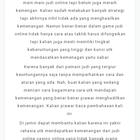
main-main judi online tapi belum juga meraih
kemengan. Kalian sudah melakukan banyak strategi
tapi akhirnya nihil tidak ada yang menghasilkan
kemenangan. Namun benar-benar dalam game judi
online tidak hanya cara atau taktik harus difungsikan
tapi kalian juga mesti memiliki tingkat
keberuntungan yang tinggi dan kunci utk
mendaoatkan kemenagan yaitu sabar.
Karena banyak dari pemain judi yang tergiur
keuntungannya saja tanpa memperhatikan cara dan
aturan yang ada. Nah, buat kalian yang sedang
mencari cara bagaimana cara utk mendapati
kemenangan yang benar benar piawai menghadilkan
kemenangan. Kalian piawai baca pembahasan kali
ini.
Di jamin dapat membantu kalian karena ini yakni
rahasia utk mendapatkan kemenangan dari judi
online casino online yang tidak banyak orang