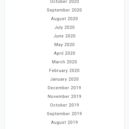
October 2020
September 2020
August 2020
July 2020
June 2020
May 2020
April 2020
March 2020
February 2020
January 2020
December 2019
November 2019
October 2019
September 2019
August 2019