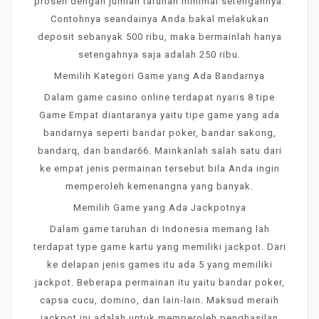
prosen dengan jumlah taruhan minimal setengahnya.
Contohnya seandainya Anda bakal melakukan
deposit sebanyak 500 ribu, maka bermainlah hanya
setengahnya saja adalah 250 ribu.
Memilih Kategori Game yang Ada Bandarnya
Dalam game casino online terdapat nyaris 8 tipe
Game Empat diantaranya yaitu tipe game yang ada
bandarnya seperti bandar poker, bandar sakong,
bandarq, dan bandar66. Mainkanlah salah satu dari
ke empat jenis permainan tersebut bila Anda ingin
memperoleh kemenangna yang banyak.
Memilih Game yang Ada Jackpotnya
Dalam game taruhan di Indonesia memang lah
terdapat type game kartu yang memiliki jackpot. Dari
ke delapan jenis games itu ada 5 yang memiliki
jackpot. Beberapa permainan itu yaitu bandar poker,
capsa cucu, domino, dan lain-lain. Maksud meraih
jackpot ini adalah untuk memperoleh penghasilan