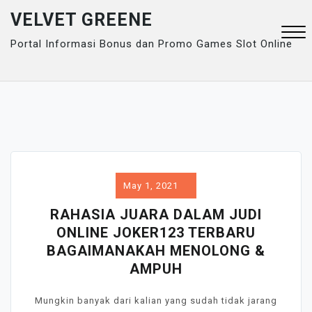
Skip
VELVET GREENE
to
Portal Informasi Bonus dan Promo Games Slot Online
content
Close
Menu
May 1, 2021
RAHASIA JUARA DALAM JUDI
ONLINE JOKER123 TERBARU
BAGAIMANAKAH MENOLONG &
AMPUH
Mungkin banyak dari kalian yang sudah tidak jarang