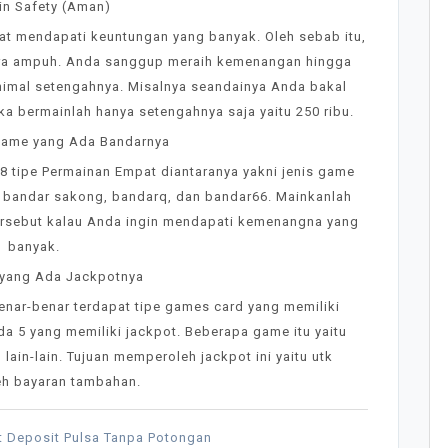
in Safety (Aman)
at mendapati keuntungan yang banyak. Oleh sebab itu,
ara ampuh. Anda sanggup meraih kemenangan hingga
inimal setengahnya. Misalnya seandainya Anda bakal
ka bermainlah hanya setengahnya saja yaitu 250 ribu.
 Game yang Ada Bandarnya
8 tipe Permainan Empat diantaranya yakni jenis game
, bandar sakong, bandarq, dan bandar66. Mainkanlah
tersebut kalau Anda ingin mendapati kemenangna yang
banyak.
 yang Ada Jackpotnya
enar-benar terdapat tipe games card yang memiliki
da 5 yang memiliki jackpot. Beberapa game itu yaitu
lain-lain. Tujuan memperoleh jackpot ini yaitu utk
h bayaran tambahan.
t Deposit Pulsa Tanpa Potongan