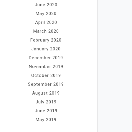
June 2020
May 2020
April 2020
March 2020
February 2020
January 2020
December 2019
November 2019
October 2019
September 2019
August 2019
July 2019
June 2019
May 2019