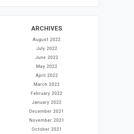
ARCHIVES
August 2022
July 2022
June 2022
May 2022
April 2022
March 2022
February 2022
January 2022
December 2021
November 2021
October 2021