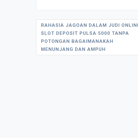
Post
RAHASIA JAGOAN DALAM JUDI ONLIN
SLOT DEPOSIT PULSA 5000 TANPA
Navigation
POTONGAN BAGAIMANAKAH
MENUNJANG DAN AMPUH