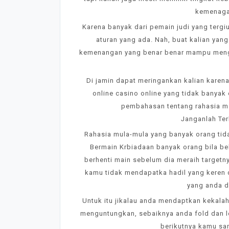
kemenaga
Karena banyak dari pemain judi yang terg
aturan yang ada. Nah, buat kalian yan
kemenangan yang benar benar mampu meng
Di jamin dapat meringankan kalian karena 
online casino online yang tidak banyak
pembahasan tentang rahasia m
Janganlah Te
Rahasia mula-mula yang banyak orang tid
Bermain Krbiadaan banyak orang bila b
berhenti main sebelum dia meraih targetny
kamu tidak mendapatka hadil yang kere
yang anda d
Untuk itu jikalau anda mendaptkan kekala
menguntungkan, sebaiknya anda fold dan lo
berikutnya kamu s